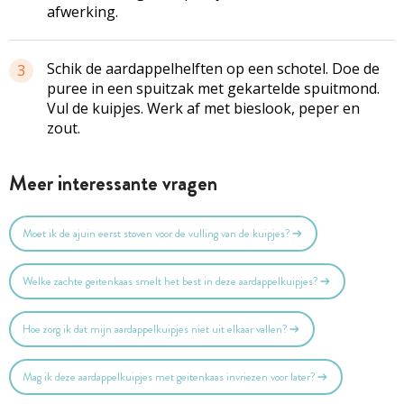
afwerking.
Schik de aardappelhelften op een schotel. Doe de
3
puree in een spuitzak met gekartelde spuitmond.
Vul de kuipjes. Werk af met bieslook, peper en
zout.
Meer interessante vragen
Moet ik de ajuin eerst stoven voor de vulling van de kuipjes?
Welke zachte geitenkaas smelt het best in deze aardappelkuipjes?
Hoe zorg ik dat mijn aardappelkuipjes niet uit elkaar vallen?
Mag ik deze aardappelkuipjes met geitenkaas invriezen voor later?