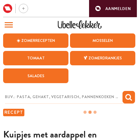
AANMELDEN
BEZOEK ONZE ANDERE WEBSITES
☀️ ZOMERRECEPTEN
MOSSELEN
RECEPTEN
TOMAAT
🍹 ZOMERDRANKJES
WEEKMENU
SALADES
CHAT MET MAIA
INSPIRATIE
MIJN BEWAARDE RECEPTEN
RECEPT
Kuipjes met aardappel en