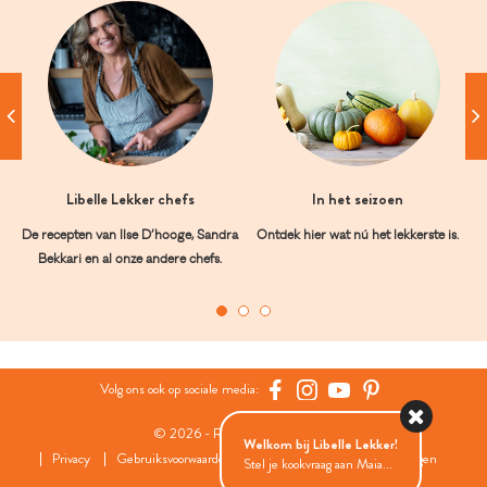
Libelle Lekker chefs
In het seizoen
De recepten van Ilse D’hooge, Sandra
Ontdek hier wat nú het lekkerste is.
Bekkari en al onze andere chefs.
Volg ons ook op sociale media:
© 2026 - Roularta Media Group
Welkom bij Libelle Lekker!
Privacy
Gebruiksvoorwaarden
Cookies
Cookies instellingen
Stel je kookvraag aan Maia...