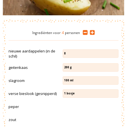
Ingrediënten
voor
4
personen
nieuwe aardappelen (in de
8
schil)
geitenkaas
200
g
slagroom
100
ml
verse bieslook (gesnipperd)
1
bosje
peper
zout