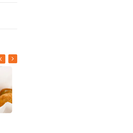
Beursjes met kip en
champignons