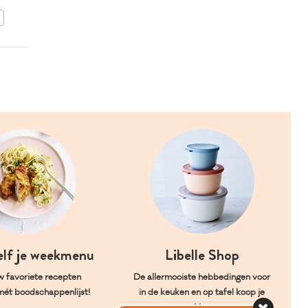
BEWAAR DIT RECEPT
elf je weekmenu
Libelle Shop
w favoriete recepten
De allermooiste hebbedingen voor
mét boodschappenlijst!
in de keuken en op tafel koop je
hier.