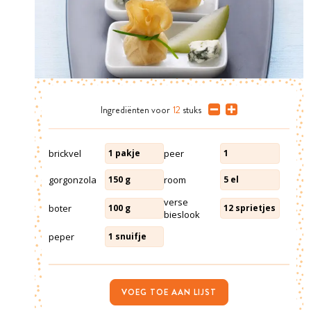
Ingrediënten
voor
12
stuks
brickvel
peer
1
pakje
1
gorgonzola
room
150
g
5
el
verse
boter
100
g
12
sprietjes
bieslook
peper
1
snuifje
VOEG TOE AAN LIJST