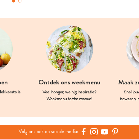
oen
Ontdek ons weekmenu
Maak z
ekkerste is.
Veel honger, weinig inspiratie?
Snel jou
Weekmenu to the rescue!
bewaren, 
Volg ons ook op sociale media: