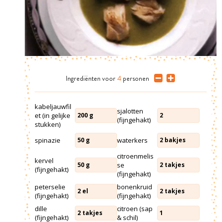
Ingrediënten
voor
4
personen
kabeljauwfil
sjalotten
et (in gelijke
200
g
2
(fijngehakt)
stukken)
spinazie
waterkers
50
g
2
bakjes
citroenmelis
kervel
se
50
g
2
takjes
(fijngehakt)
(fijngehakt)
peterselie
bonenkruid
2
el
2
takjes
(fijngehakt)
(fijngehakt)
dille
citroen (sap
2
takjes
1
(fijngehakt)
& schil)