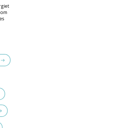
rgiet
room
jes
?