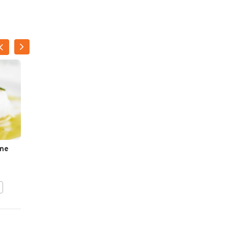
ene
Aardappelsoep met vis
BEWAAR DIT RECEPT