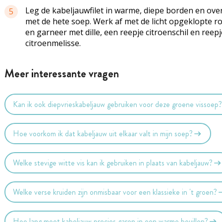
Leg de kabeljauwfilet in warme, diepe borden en ove
5
met de hete soep. Werk af met de licht opgeklopte 
en garneer met dille, een reepje citroenschil en reep
citroenmelisse.
Meer interessante vragen
Kan ik ook diepvrieskabeljauw gebruiken voor deze groene vissoep
Hoe voorkom ik dat kabeljauw uit elkaar valt in mijn soep?
Welke stevige witte vis kan ik gebruiken in plaats van kabeljauw?
Welke verse kruiden zijn onmisbaar voor een klassieke in 't groen?
Hoe lang moet kabeljauw precies garen in een warme bouillon?