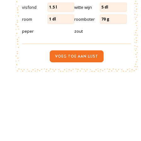
visfond
witte wijn
1.5
l
5
dl
room
roomboter
1
dl
70
g
peper
zout
VOEG TOE AAN LIJST