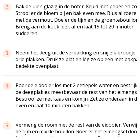
Bak de uien glazig in de boter. Kruid met peper en zo
2
Strooi er de bloem bij en bak even mee. Blus al roer
met de vermout. Doe er de tijm en de groentebouillon
Breng aan de kook, dek af en laat 15 tot 20 minuten
sudderen.
Neem het deeg uit de verpakking en snij elk broodje 
3
drie plakken. Druk ze plat en leg ze op een met bakp
bedekte ovenplaat.
Roer de eidooier los met 2 eetlepels water en bestrijk
4
de deegplakjes mee (bewaar de rest van het eimengse
Bestrooi ze met kaas en komijn. Zet ze onderaan in 
oven en laat 10 minuten bakken.
Vermeng de room met de rest van de eidooier. Verwi
5
de tijm en mix de bouillon. Roer er het eimengsel doo