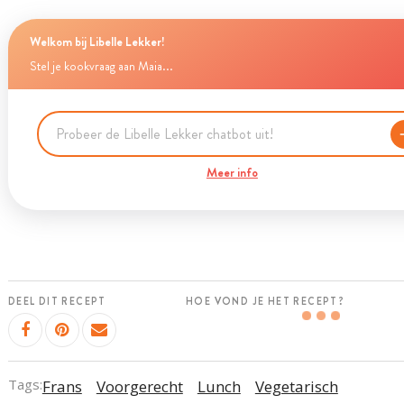
Welkom bij Libelle Lekker!
Stel je kookvraag aan Maia...
Meer info
DEEL DIT RECEPT
HOE VOND JE HET RECEPT?
Tags:
Frans
Voorgerecht
Lunch
Vegetarisch