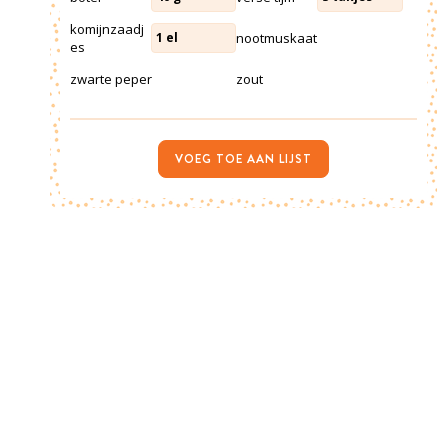
komijnzaadj
nootmuskaat
1
el
es
zwarte peper
zout
VOEG TOE AAN LIJST