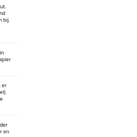
ut.
end
 bij.
in
apier
 er
l).
de
jder
r en