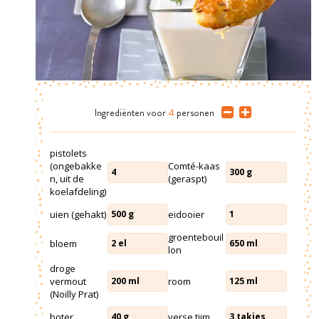
Ingrediënten
voor
4
personen
pistolets
(ongebakke
Comté-kaas
4
300
g
n, uit de
(geraspt)
koelafdeling)
uien (gehakt)
eidooier
500
g
1
groentebouil
bloem
2
el
650
ml
lon
droge
vermout
room
200
ml
125
ml
(Noilly Prat)
boter
verse tijm
40
g
3
takjes