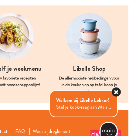
elf je weekmenu
Libelle Shop
w favoriete recepten
De allermooiste hebbedingen voor
mét boodschappenlijst!
in de keuken en op tafel koop je
hier.
Welkom bij Libelle Lekker!
Stel je kookvraag aan Maia...
tact
FAQ
Wedstrijdreglement