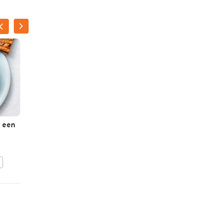
 een
Spruitjestaart met
e
zongedroogde tomaat
BEWAAR DIT RECEPT