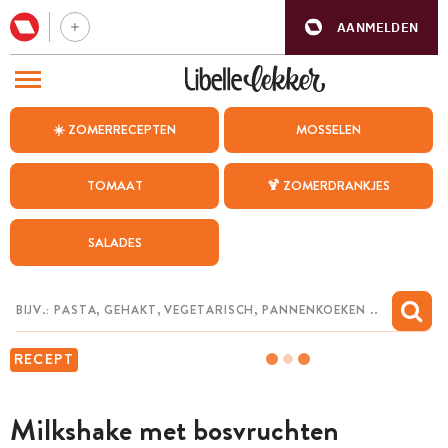
AANMELDEN
BEZOEK ONZE ANDERE WEBSITES
☀️ ZOMERRECEPTEN
MOSSELEN
RECEPTEN
TOMAAT
🍹 ZOMERDRANKJES
WEEKMENU
SALADES
CHAT MET MAIA
INSPIRATIE
MIJN BEWAARDE RECEPTEN
RECEPT
Milkshake met bosvruchten