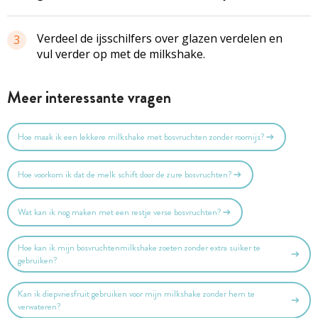
Verdeel de ijsschilfers over glazen verdelen en
3
vul verder op met de milkshake.
Meer interessante vragen
Hoe maak ik een lekkere milkshake met bosvruchten zonder roomijs?
Hoe voorkom ik dat de melk schift door de zure bosvruchten?
Wat kan ik nog maken met een restje verse bosvruchten?
Hoe kan ik mijn bosvruchtenmilkshake zoeten zonder extra suiker te
gebruiken?
Kan ik diepvriesfruit gebruiken voor mijn milkshake zonder hem te
verwateren?