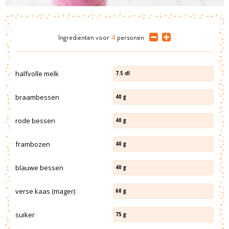
Ingrediënten
voor
4
personen
halfvolle melk
7.5
dl
braambessen
40
g
rode bessen
40
g
frambozen
40
g
blauwe bessen
40
g
verse kaas (mager)
60
g
suiker
75
g