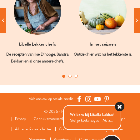
Libelle Lekker chefs
In het seizoen
De recepten van Ilse D’hooge, Sandra
Ontdek hier wat nú het lekkerste is.
Bekkari en al onze andere chefs.
Volg ons ook op sociale media:
© 2026 - Roularta Media Group
Welkom bij Libelle Lekker!
Privacy
Gebruiksvoorwaarden
Cookies
Cookies instellingen
Stel je kookvraag aan Maia...
AI: redactioneel charter
Contact
FAQ
Wedstrijdreglement
Abonneren
Adverteren
Onze zusterwebsites