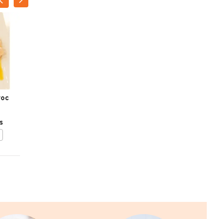
roc
Kalfsescalope met
kruidenkaas
s
BEWAAR DIT RECEPT