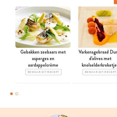
Gebakken zeebaars met
Varkensgebraad Du
asperges en
d'olives met
aardappelcrème
knolselderkroketje
BEWAAR DIT RECEPT
BEWAAR DIT RECEPT