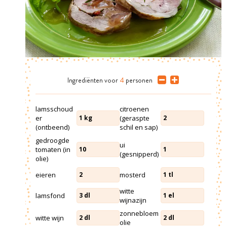
Ingrediënten
voor
4
personen
lamsschoud
citroenen
er
(geraspte
1
kg
2
(ontbeend)
schil en sap)
gedroogde
ui
tomaten (in
10
1
(gesnipperd)
olie)
eieren
mosterd
2
1
tl
witte
lamsfond
3
dl
1
el
wijnazijn
zonnebloem
witte wijn
2
dl
2
dl
olie