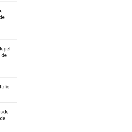
de
 de
lepel
, de
folie
oude
 de