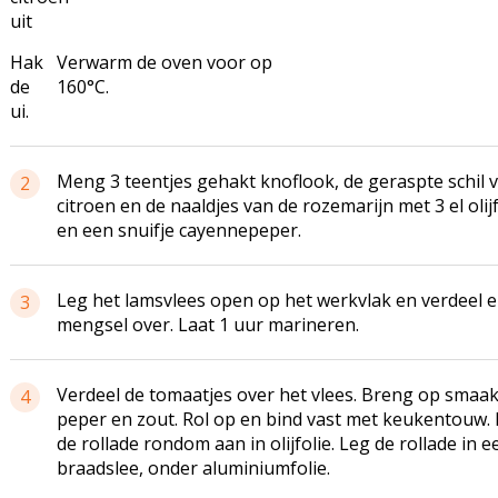
uit
Hak
Verwarm de oven voor op
de
160°C.
ui.
Meng 3 teentjes gehakt knoflook, de geraspte schil 
2
citroen en de naaldjes van de rozemarijn met 3 el olijf
en een snuifje cayennepeper.
Leg het lamsvlees open op het
werkvlak
en verdeel e
3
mengsel over. Laat 1 uur marineren.
Verdeel de tomaatjes over het vlees. Breng op smaa
4
peper en zout. Rol op en bind vast met keukentouw.
de rollade rondom aan in olijfolie. Leg de rollade in e
braadslee, onder aluminiumfolie.