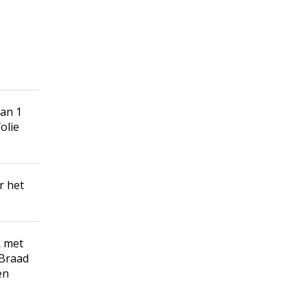
van 1
olie
r het
k met
 Braad
en