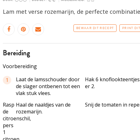
Lam met verse rozemarijn, de perfecte combinati
BEWAAR DIT RECEPT
PRINT DI
bereiding
Voorbereiding
Laat de lamsschouder door
Hak 6 knoflookteentjes
1
de slager ontbenen tot een
er 2.
vlak stuk vlees.
Rasp
Haal de naaldjes van de
Snij de tomaten in repe
de
rozemarijn.
citroenschil,
pers
1
citroen