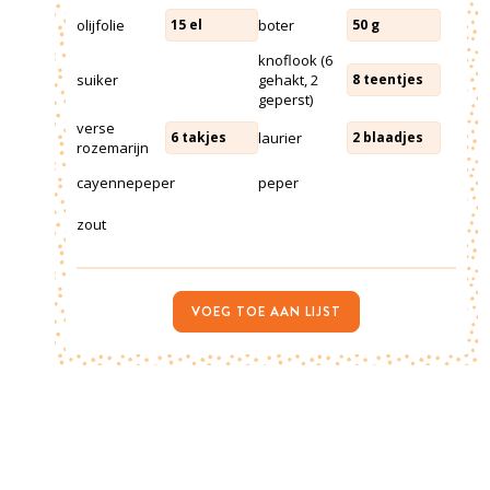
olijfolie
boter
15
el
50
g
knoflook (6
suiker
gehakt, 2
8
teentjes
geperst)
verse
laurier
6
takjes
2
blaadjes
rozemarijn
cayennepeper
peper
zout
VOEG TOE AAN LIJST