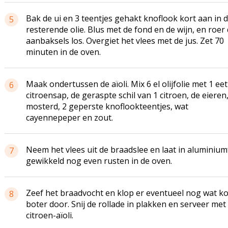
Bak de ui en 3 teentjes gehakt knoflook kort aan in 
5
resterende olie. Blus met de fond en de wijn, en roer
aanbaksels los. Overgiet het vlees met de jus. Zet 70
minuten in de oven.
Maak ondertussen de aïoli. Mix 6 el olijfolie met 1 eet
6
citroensap, de geraspte schil van 1 citroen, de eieren
mosterd, 2 geperste knoflookteentjes, wat
cayennepeper en zout.
Neem het vlees uit de braadslee en laat in aluminium
7
gewikkeld nog even rusten in de oven.
Zeef het braadvocht en klop er eventueel nog wat k
8
boter door. Snij de rollade in plakken en serveer met
citroen-aïoli.