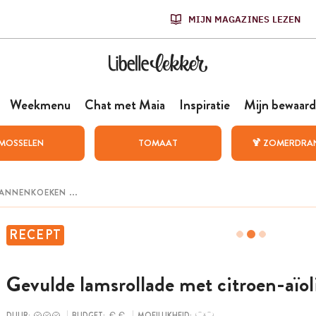
MIJN MAGAZINES LEZEN
Weekmenu
Chat met Maia
Inspiratie
Mijn bewaard
MOSSELEN
TOMAAT
🍹 ZOMERDRA
RECEPT
Gevulde lamsrollade met citroen-aïol
DUUR:
BUDGET:
MOEILIJKHEID: