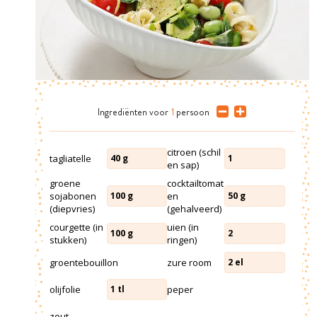
Ingrediënten
voor
1
persoon
citroen (schil
tagliatelle
40
g
1
en sap)
groene
cocktailtomat
sojabonen
en
100
g
50
g
(diepvries)
(gehalveerd)
courgette (in
uien (in
100
g
2
stukken)
ringen)
groentebouillon
zure room
2
el
olijfolie
peper
1
tl
zout