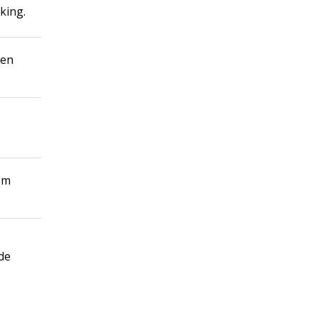
king.
 en
om
de