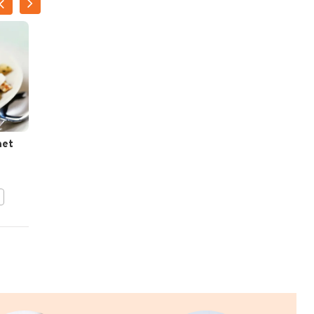
ILSE D'HOOGE
met
Budgetvriendelijke koude
visschotel
BEWAAR DIT RECEPT