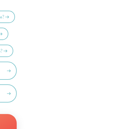
de?
n?