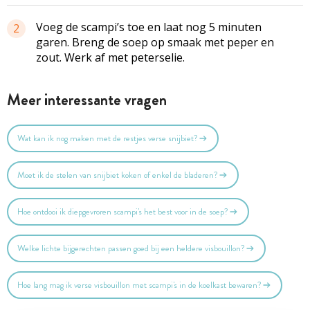
Voeg de scampi’s toe en laat nog 5 minuten
2
garen. Breng de soep op smaak met peper en
zout. Werk af met peterselie.
Meer interessante vragen
Wat kan ik nog maken met de restjes verse snijbiet?
Moet ik de stelen van snijbiet koken of enkel de bladeren?
Hoe ontdooi ik diepgevroren scampi's het best voor in de soep?
Welke lichte bijgerechten passen goed bij een heldere visbouillon?
Hoe lang mag ik verse visbouillon met scampi's in de koelkast bewaren?