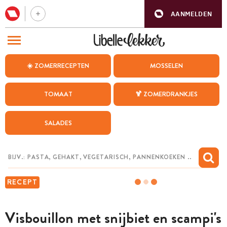
AANMELDEN
BEZOEK ONZE ANDERE WEBSITES
☀️ ZOMERRECEPTEN
MOSSELEN
RECEPTEN
TOMAAT
🍹 ZOMERDRANKJES
WEEKMENU
SALADES
CHAT MET MAIA
INSPIRATIE
MIJN BEWAARDE RECEPTEN
RECEPT
Visbouillon met snijbiet en scampi's