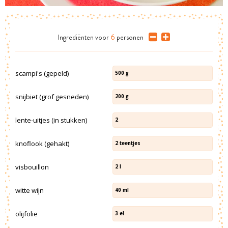
Ingrediënten
voor
6
personen
scampi's (gepeld)
500
g
snijbiet (grof gesneden)
200
g
lente-uitjes (in stukken)
2
knoflook (gehakt)
2
teentjes
visbouillon
2
l
witte wijn
40
ml
olijfolie
3
el