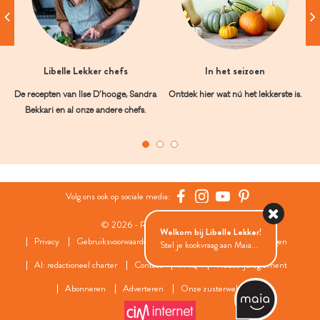
Libelle Lekker chefs
In het seizoen
De recepten van Ilse D’hooge, Sandra
Ontdek hier wat nú het lekkerste is.
Bekkari en al onze andere chefs.
Volg ons ook op sociale media:
© 2026 - Roularta Media Group
Welkom bij Libelle Lekker!
Privacy
Gebruiksvoorwaarden
Cookies
Cookies instellingen
Stel je kookvraag aan Maia...
AI: redactioneel charter
Contact
FAQ
Wedstrijdreglement
Abonneren
Adverteren
Onze zusterwebsites