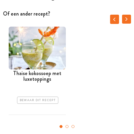
Of een ander recept?
Thaise kokossoep met
luxetoppings
s
BEWAAR DIT RECEPT