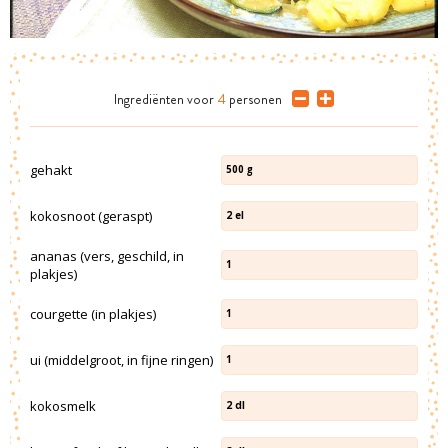
Ingrediënten
voor
4
personen
gehakt
500
g
kokosnoot (geraspt)
2
el
ananas (vers, geschild, in
1
plakjes)
courgette (in plakjes)
1
ui (middelgroot, in fijne ringen)
1
kokosmelk
2
dl