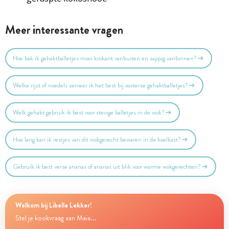
Meer interessante vragen
Hoe bak ik gehaktballetjes mooi krokant vanbuiten en sappig vanbinnen?
Welke rijst of noedels serveer ik het best bij oosterse gehaktballetjes?
Welk gehakt gebruik ik best voor stevige balletjes in de wok?
Hoe lang kan ik restjes van dit wokgerecht bewaren in de koelkast?
Gebruik ik best verse ananas of ananas uit blik voor warme wokgerechten?
Welkom bij Libelle Lekker!
Stel je kookvraag aan Maia...