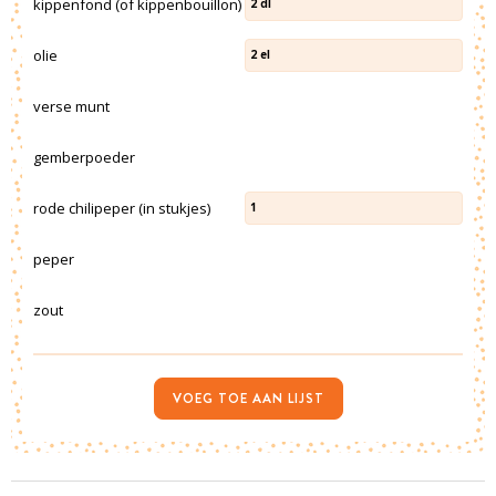
kippenfond (of kippenbouillon)
2
dl
olie
2
el
verse munt
gemberpoeder
rode chilipeper (in stukjes)
1
peper
zout
VOEG TOE AAN LIJST