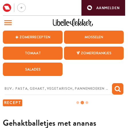
AANMELDEN
BEZOEK ONZE ANDERE WEBSITES
☀️ ZOMERRECEPTEN
MOSSELEN
RECEPTEN
TOMAAT
🍹 ZOMERDRANKJES
WEEKMENU
SALADES
CHAT MET MAIA
INSPIRATIE
MIJN BEWAARDE RECEPTEN
RECEPT
Gehaktballetjes met ananas