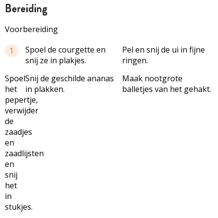
bereiding
Voorbereiding
Spoel de courgette en
Pel en snij de ui in fijne
1
snij ze in plakjes.
ringen.
Spoel
Snij de geschilde ananas
Maak nootgrote
het
in plakken.
balletjes van het gehakt.
pepertje,
verwijder
de
zaadjes
en
zaadlijsten
en
snij
het
in
stukjes.