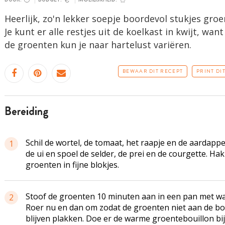
Heerlijk, zo'n lekker soepje boordevol stukjes groe
Je kunt er alle restjes uit de koelkast in kwijt, wan
de groenten kun je naar hartelust variëren.
BEWAAR DIT RECEPT
PRINT DI
bereiding
Schil de wortel, de tomaat, het raapje en de aardappel
1
de ui en spoel de selder, de prei en de courgette. Hak
groenten in fijne blokjes.
Stoof de groenten 10 minuten aan in een pan met wat
2
Roer nu en dan om zodat de groenten niet aan de b
blijven plakken. Doe er de warme groentebouillon bij