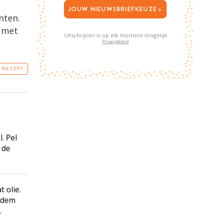
JOUW NIEUWSBRIEFKEUZE >
nten.
t met
Uitschrijven is op elk moment mogelijk
Privacybeleid
T RECEPT
. Pel
 de
 olie.
odem
.