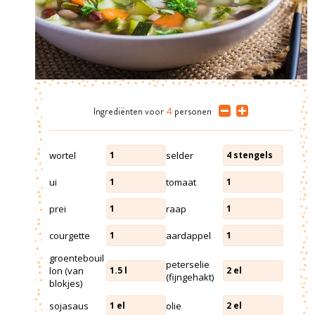
Ingrediënten
voor
4
personen
wortel
selder
1
4
stengels
ui
tomaat
1
1
prei
raap
1
1
courgette
aardappel
1
1
groentebouil
peterselie
lon (van
1.5
l
2
el
(fijngehakt)
blokjes)
sojasaus
olie
1
el
2
el