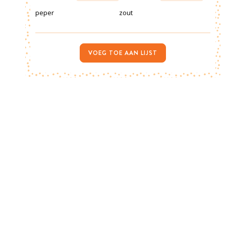
peper
zout
VOEG TOE AAN LIJST