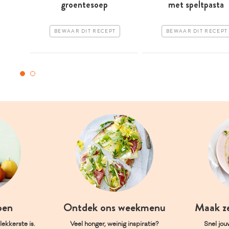
groentesoep
met speltpasta
BEWAAR DIT RECEPT
BEWAAR DIT RECEPT
oen
Ontdek ons weekmenu
Maak z
ekkerste is.
Veel honger, weinig inspiratie?
Snel jou