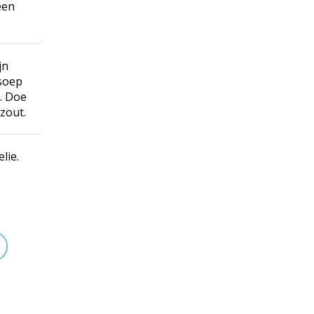
een
jn
 soep
. Doe
zout.
lie.