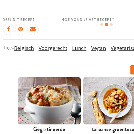
DEEL DIT RECEPT
HOE VOND JE HET RECEPT?
Tags:
Belgisch
Voorgerecht
Lunch
Vegan
Vegetaris
Gegratineerde
Italiaanse groentes