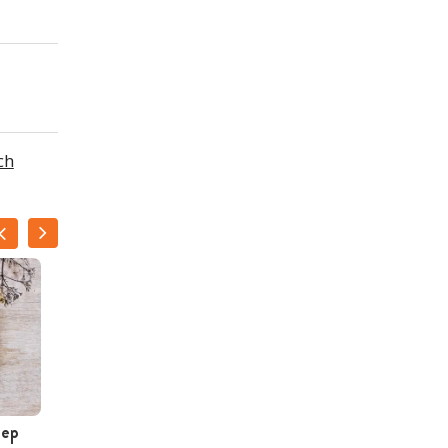
ch
oep
Paprikasoep