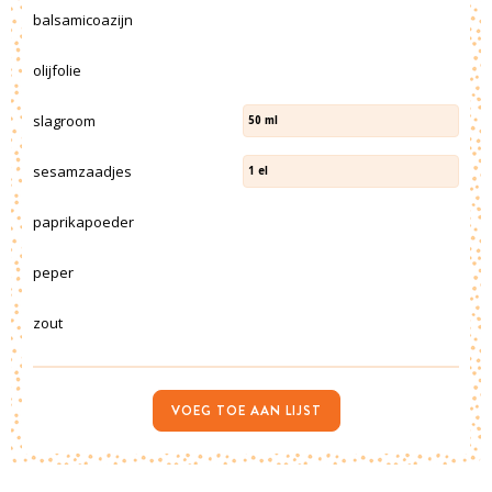
balsamicoazijn
olijfolie
slagroom
50
ml
sesamzaadjes
1
el
paprikapoeder
peper
zout
VOEG TOE AAN LIJST