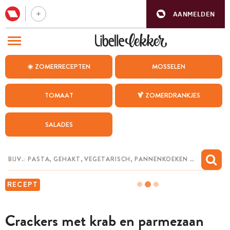
AANMELDEN
BEZOEK ONZE ANDERE WEBSITES
☀️ ZOMERRECEPTEN
MOSSELEN
RECEPTEN
TOMAAT
🍹 ZOMERDRANKJES
WEEKMENU
SALADES
CHAT MET MAIA
INSPIRATIE
MIJN BEWAARDE RECEPTEN
RECEPT
Crackers met krab en parmezaan