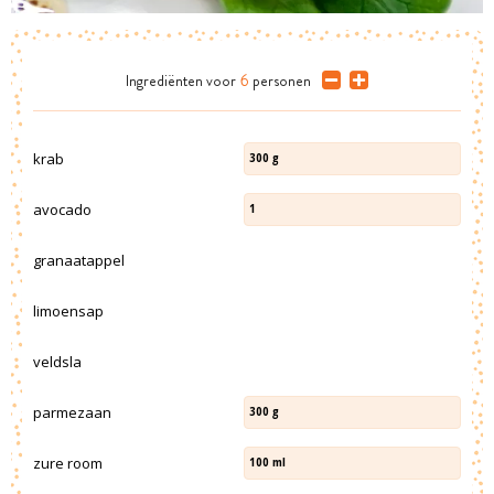
Ingrediënten
voor
6
personen
krab
300
g
avocado
1
granaatappel
limoensap
veldsla
parmezaan
300
g
zure room
100
ml