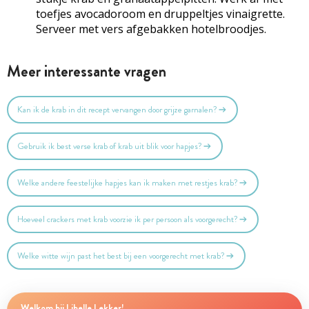
toefjes avocadoroom en druppeltjes vinaigrette.
Serveer met vers afgebakken hotelbroodjes.
Meer interessante vragen
Kan ik de krab in dit recept vervangen door grijze garnalen?
Gebruik ik best verse krab of krab uit blik voor hapjes?
Welke andere feestelijke hapjes kan ik maken met restjes krab?
Hoeveel crackers met krab voorzie ik per persoon als voorgerecht?
Welke witte wijn past het best bij een voorgerecht met krab?
Welkom bij Libelle Lekker!