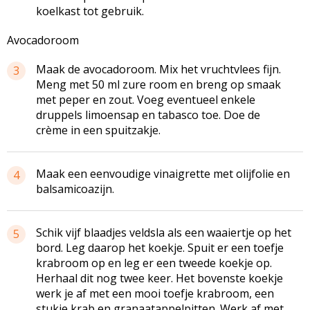
koelkast tot gebruik.
Avocadoroom
Maak de avocadoroom. Mix het vruchtvlees fijn.
3
Meng met 50 ml zure room en breng op smaak
met peper en zout. Voeg eventueel enkele
druppels limoensap en tabasco toe. Doe de
crème in een spuitzakje.
Maak een eenvoudige vinaigrette met olijfolie en
4
balsamicoazijn.
Schik vijf blaadjes veldsla als een waaiertje op het
5
bord. Leg daarop het koekje. Spuit er een toefje
krabroom op en leg er een tweede koekje op.
Herhaal dit nog twee keer. Het bovenste koekje
werk je af met een mooi toefje krabroom, een
stukje krab en granaatappelpitten. Werk af met