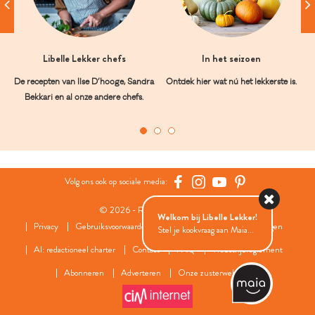
Libelle Lekker chefs
In het seizoen
De recepten van Ilse D’hooge, Sandra
Ontdek hier wat nú het lekkerste is.
Bekkari en al onze andere chefs.
Volg ons ook op sociale media:
© 2026 - Roularta Media Group
Welkom bij Libelle Lekker!
Privacy
Gebruiksvoorwaarden
Cookies
Cookies instellingen
Stel je kookvraag aan Maia...
AI: redactioneel charter
Contact
FAQ
Wedstrijdreglement
Abonneren
Adverteren
Onze zusterwebsites