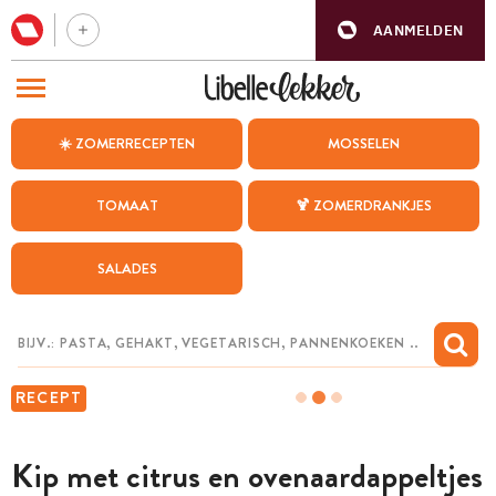
AANMELDEN
BEZOEK ONZE ANDERE WEBSITES
☀️ ZOMERRECEPTEN
MOSSELEN
RECEPTEN
TOMAAT
🍹 ZOMERDRANKJES
WEEKMENU
SALADES
CHAT MET MAIA
INSPIRATIE
MIJN BEWAARDE RECEPTEN
RECEPT
Kip met citrus en ovenaardappeltjes