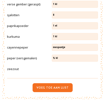
verse gember (geraspt)
1
kl
sjalotten
8
paprikapoeder
1
el
kurkuma
1
kl
cayennepeper
mespuntje
peper (versgemalen)
½
kl
zeezout
VOEG TOE AAN LIJST