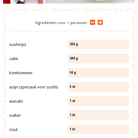
Ingrediënten
voor
4
personen
sushirijst
250
g
zalm
200
g
komkommer
50
g
azijn (speciaal voor sushi)
5
el
wasabi
1
el
suiker
1
kl
zout
1
kl