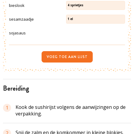
bieslook
4
sprietjes
sesamzaadje
1
el
sojasaus
VOEG TOE AAN LIJST
bereiding
Kook de sushirijst volgens de aanwijzingen op de
1
verpakking.
Snij de zalm en de komkommer in kleine blokjes.
2