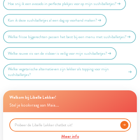
Hoe snij ik een avocado in perfecte plakjes voor op mijn sushiballetjes?
Kan ik deze sushiballetjes al een dag op voorhand maken?
Welke frisse bijgerechten passen het best bij een menu met sushiballetjes?
Welke rauwe vis van de visboer is veilig voor mijn sushiballetjes?
Welke vegetarische alternatieven zijn lekker als topping voor mijn
sushiballetjes?
Welkom bij Libelle Lekker!
Stel je kookvraag aan Maia...
Meer info