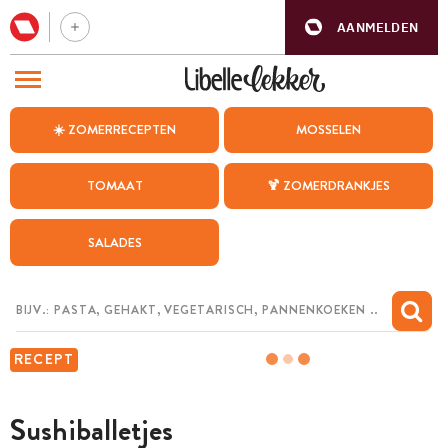
AANMELDEN
BEZOEK ONZE ANDERE WEBSITES
☀️ ZOMERRECEPTEN
MOSSELEN
RECEPTEN
TOMAAT
🍹 ZOMERDRANKJES
WEEKMENU
SALADES
CHAT MET MAIA
INSPIRATIE
MIJN BEWAARDE RECEPTEN
RECEPT
Sushiballetjes