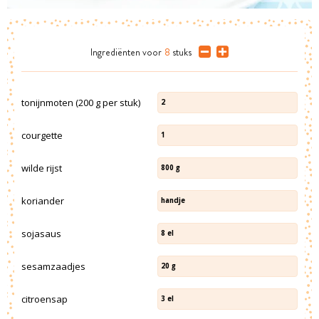
Ingrediënten
voor
8
stuks
tonijnmoten (200 g per stuk)
2
courgette
1
wilde rijst
800
g
koriander
handje
sojasaus
8
el
sesamzaadjes
20
g
citroensap
3
el