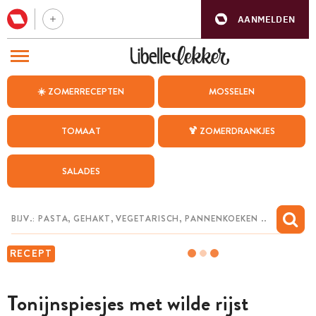
AANMELDEN
BEZOEK ONZE ANDERE WEBSITES
☀️ ZOMERRECEPTEN
MOSSELEN
RECEPTEN
TOMAAT
🍹 ZOMERDRANKJES
WEEKMENU
SALADES
CHAT MET MAIA
INSPIRATIE
MIJN BEWAARDE RECEPTEN
RECEPT
Tonijnspiesjes met wilde rijst