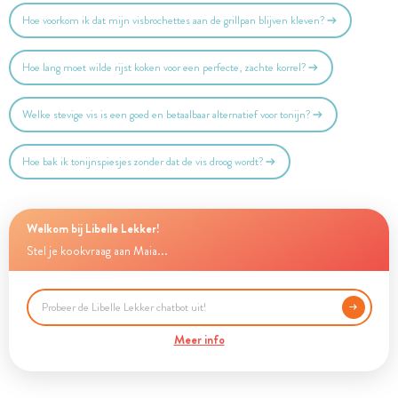
Hoe voorkom ik dat mijn visbrochettes aan de grillpan blijven kleven?
Hoe lang moet wilde rijst koken voor een perfecte, zachte korrel?
Welke stevige vis is een goed en betaalbaar alternatief voor tonijn?
Hoe bak ik tonijnspiesjes zonder dat de vis droog wordt?
Welkom bij Libelle Lekker!
Stel je kookvraag aan Maia...
Meer info