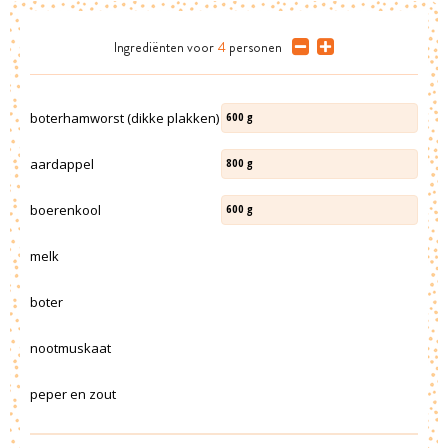
Ingrediënten
voor
4
personen
boterhamworst (dikke plakken)
600
g
aardappel
800
g
boerenkool
600
g
melk
boter
nootmuskaat
peper en zout