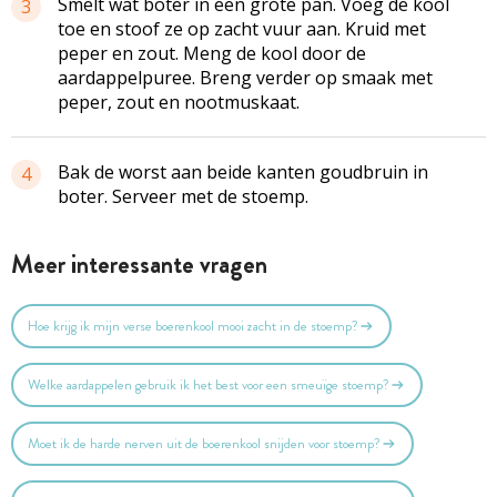
Smelt wat boter in een grote pan. Voeg de kool
3
toe en stoof ze op zacht vuur aan. Kruid met
peper en zout. Meng de kool door de
aardappelpuree. Breng verder op smaak met
peper, zout en nootmuskaat.
Bak de worst aan beide kanten goudbruin in
4
boter. Serveer met de stoemp.
Meer interessante vragen
Hoe krijg ik mijn verse boerenkool mooi zacht in de stoemp?
Welke aardappelen gebruik ik het best voor een smeuïge stoemp?
Moet ik de harde nerven uit de boerenkool snijden voor stoemp?