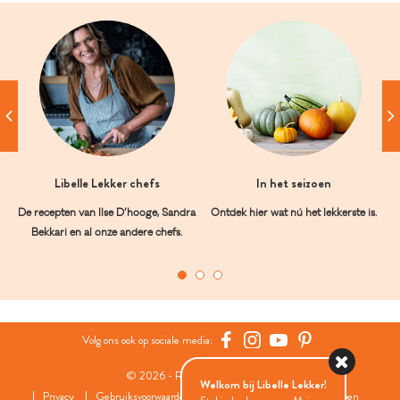
Libelle Lekker chefs
In het seizoen
De recepten van Ilse D’hooge, Sandra
Ontdek hier wat nú het lekkerste is.
Bekkari en al onze andere chefs.
Volg ons ook op sociale media:
© 2026 - Roularta Media Group
Welkom bij Libelle Lekker!
Privacy
Gebruiksvoorwaarden
Cookies
Cookies instellingen