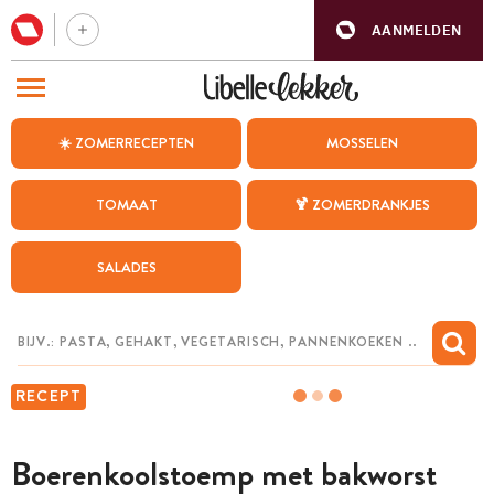
AANMELDEN
BEZOEK ONZE ANDERE WEBSITES
☀️ ZOMERRECEPTEN
MOSSELEN
RECEPTEN
TOMAAT
🍹 ZOMERDRANKJES
WEEKMENU
SALADES
CHAT MET MAIA
INSPIRATIE
MIJN BEWAARDE RECEPTEN
RECEPT
Boerenkoolstoemp met bakworst