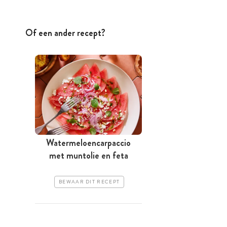
Of een ander recept?
Watermeloen­carpaccio
met muntolie en feta
BEWAAR DIT RECEPT