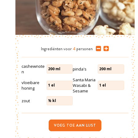
Ingrediënten
voor
4
personen
cashewnote
pinda's
200
ml
200
ml
n
Santa Maria
vloeibare
Wasabi &
1
el
1
el
honing
Sesame
zout
½
kl
VOEG TOE AAN LIJST