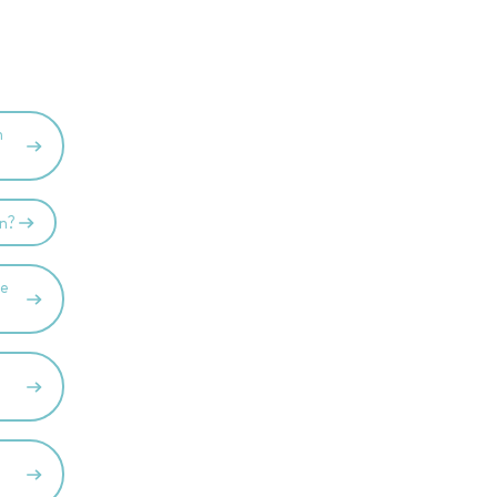
n
en?
de