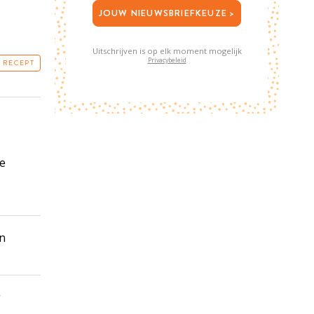
JOUW NIEUWSBRIEFKEUZE >
Uitschrijven is op elk moment mogelijk
Privacybeleid
T RECEPT
e
n
g