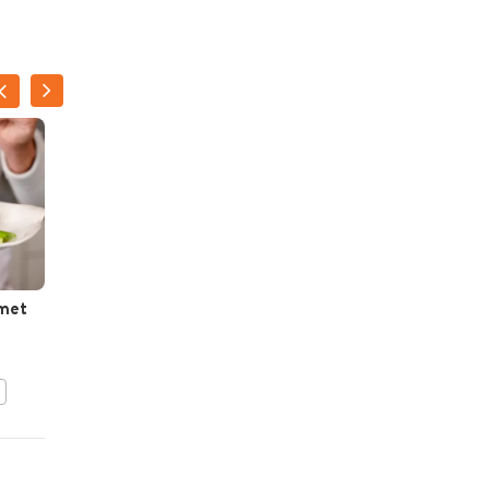
 met
Ingelegde zoetzure
scampi’s
BEWAAR DIT RECEPT