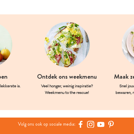
oen
Ontdek ons weekmenu
Maak z
ekkerste is.
Veel honger, weinig inspiratie?
Snel jou
Weekmenu to the rescue!
bewaren, 
Volg ons ook op sociale media: