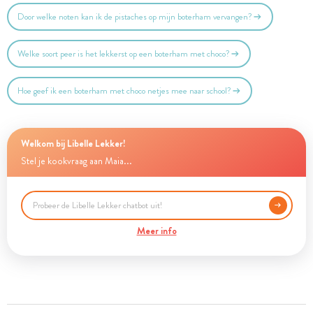
Door welke noten kan ik de pistaches op mijn boterham vervangen?
Welke soort peer is het lekkerst op een boterham met choco?
Hoe geef ik een boterham met choco netjes mee naar school?
Welkom bij Libelle Lekker!
Stel je kookvraag aan Maia...
Meer info