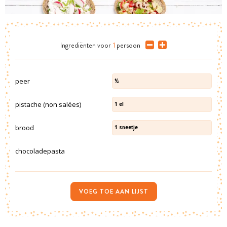
Ingrediënten
voor
1
persoon
peer
½
pistache (non salées)
1
el
brood
1
sneetje
chocoladepasta
VOEG TOE AAN LIJST