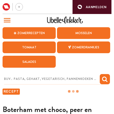
AANMELDEN
BEZOEK ONZE ANDERE WEBSITES
☀️ ZOMERRECEPTEN
MOSSELEN
RECEPTEN
TOMAAT
🍹 ZOMERDRANKJES
WEEKMENU
SALADES
CHAT MET MAIA
INSPIRATIE
MIJN BEWAARDE RECEPTEN
RECEPT
Boterham met choco, peer en