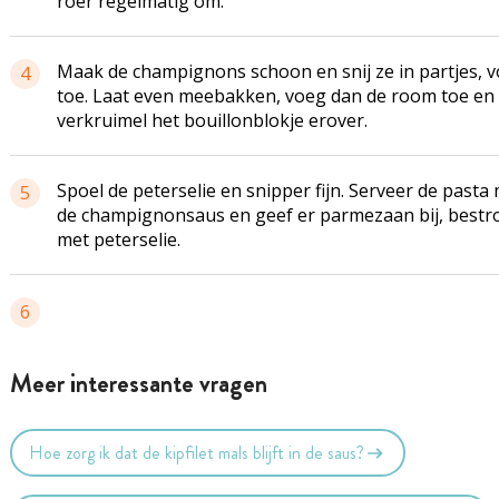
roer regelmatig om.
Maak de champignons schoon en snij ze in partjes, 
4
toe. Laat even meebakken, voeg dan de room toe en
verkruimel het bouillonblokje erover.
Spoel de peterselie en snipper fijn. Serveer de pasta
5
de champignonsaus en geef er parmezaan bij, bestr
met peterselie.
6
Meer interessante vragen
Hoe zorg ik dat de kipfilet mals blijft in de saus?