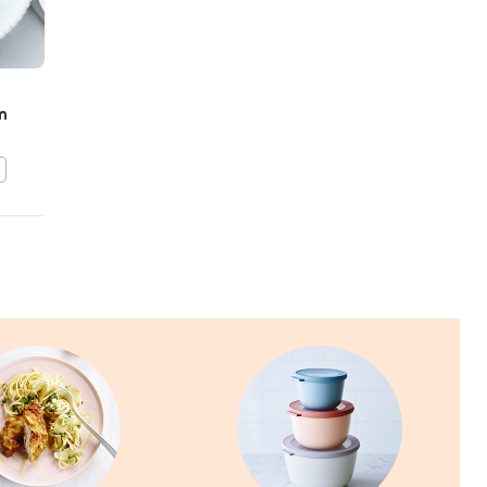
Farfalle met
n
schimmelkaas en
champignons
BEWAAR DIT RECEPT