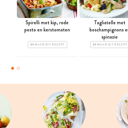
Spirelli met kip, rode
Tagliatelle met
pesto en kerstomaten
boschampignons e
spinazie
BEWAAR DIT RECEPT
BEWAAR DIT RECEPT