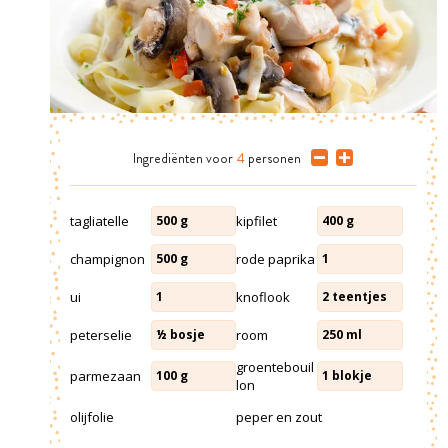
Ingrediënten
voor
4
personen
tagliatelle
kipfilet
500
g
400
g
champignon
rode paprika
500
g
1
ui
knoflook
1
2
teentjes
peterselie
room
½
bosje
250
ml
groentebouil
parmezaan
100
g
1
blokje
lon
olijfolie
peper en zout