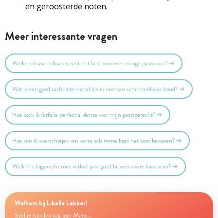
en geroosterde noten.
Meer interessante vragen
Welke schimmelkaas smelt het best voor een romige pastasaus?
Wat is een goed zacht alternatief als ik niet van schimmelkaas houd?
Hoe kook ik farfalle perfect al dente voor mijn pastagerecht?
Hoe kan ik overschotjes van verse schimmelkaas het best bewaren?
Welk fris bijgerecht met witloof past goed bij een zware kaaspasta?
Welkom bij Libelle Lekker!
Stel je kookvraag aan Maia...