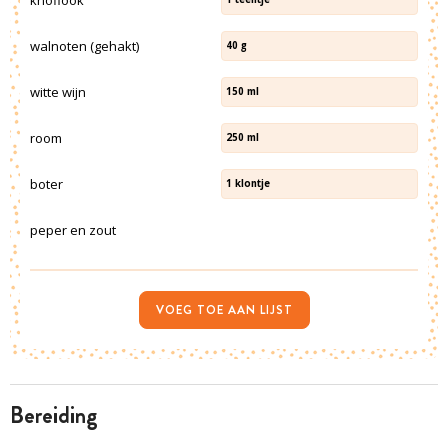
walnoten (gehakt)
40
g
witte wijn
150
ml
room
250
ml
boter
1
klontje
peper en zout
VOEG TOE AAN LIJST
bereiding