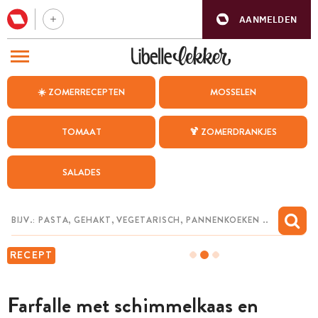
AANMELDEN
BEZOEK ONZE ANDERE WEBSITES
☀️ ZOMERRECEPTEN
MOSSELEN
RECEPTEN
TOMAAT
🍹 ZOMERDRANKJES
WEEKMENU
SALADES
CHAT MET MAIA
INSPIRATIE
MIJN BEWAARDE RECEPTEN
RECEPT
Farfalle met schimmelkaas en