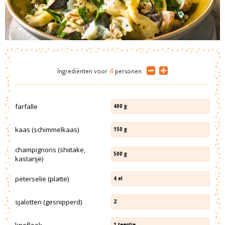
Ingrediënten
voor
4
personen
farfalle
400
g
kaas (schimmelkaas)
150
g
champignons (shiitake,
500
g
kastanje)
peterselie (platte)
4
el
sjalotten (gesnipperd)
2
knoflook
1
teentje