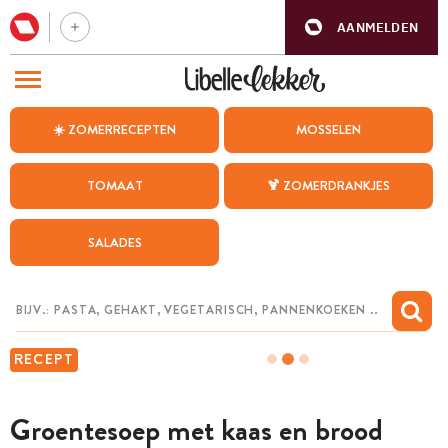
AANMELDEN
BEZOEK ONZE ANDERE WEBSITES
☀️ ZOMERRECEPTEN
MOSSELEN
RECEPTEN
TOMAAT
🍹 ZOMERDRANKJES
WEEKMENU
SALADES
CHAT MET MAIA
INSPIRATIE
MIJN BEWAARDE RECEPTEN
RECEPT
Groentesoep met kaas en brood