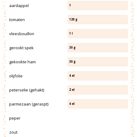
aardappel
1
tomaten
120
g
vleesbouillon
1
l
gerookt spek
30
g
gekookte ham
30
g
olijfolie
4
el
peterselie (gehakt)
2
el
parmezaan (geraspt)
4
el
peper
zout