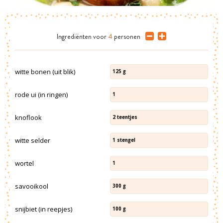
Ingrediënten
voor
4
personen
witte bonen (uit blik)
125
g
rode ui (in ringen)
1
knoflook
2
teentjes
witte selder
1
stengel
wortel
1
savooikool
300
g
snijbiet (in reepjes)
100
g