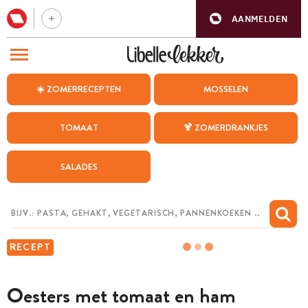
AANMELDEN
BEZOEK ONZE ANDERE WEBSITES
☀️ ZOMERRECEPTEN
MOSSELEN
RECEPTEN
TOMAAT
🍹 ZOMERDRANKJES
WEEKMENU
SALADES
CHAT MET MAIA
INSPIRATIE
MIJN BEWAARDE RECEPTEN
RECEPT
Oesters met tomaat en ham