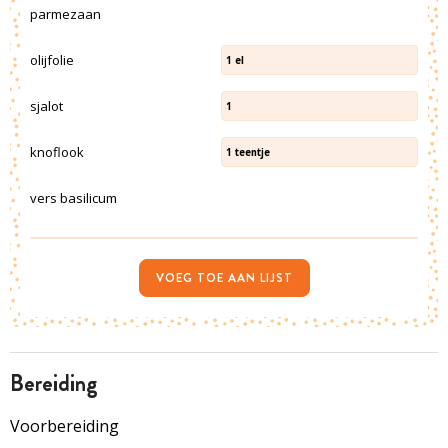
parmezaan
olijfolie
1
el
sjalot
1
knoflook
1
teentje
vers basilicum
VOEG TOE AAN LIJST
bereiding
Voorbereiding