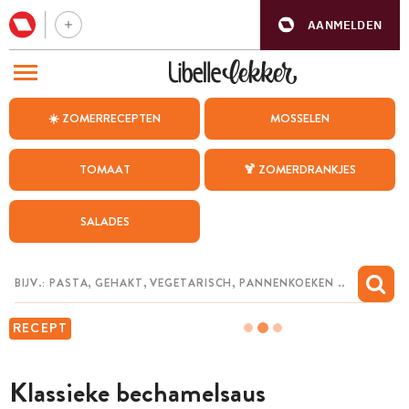
AANMELDEN
BEZOEK ONZE ANDERE WEBSITES
☀️ ZOMERRECEPTEN
MOSSELEN
RECEPTEN
TOMAAT
🍹 ZOMERDRANKJES
WEEKMENU
SALADES
CHAT MET MAIA
INSPIRATIE
MIJN BEWAARDE RECEPTEN
RECEPT
Klassieke bechamelsaus