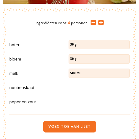
Ingrediënten
voor
4
personen
boter
30
g
bloem
30
g
melk
500
ml
nootmuskaat
peper en zout
VOEG TOE AAN LIJST