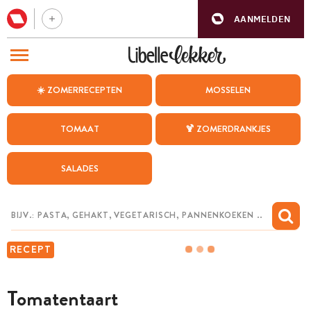
AANMELDEN
BEZOEK ONZE ANDERE WEBSITES
☀️ ZOMERRECEPTEN
MOSSELEN
RECEPTEN
TOMAAT
🍹 ZOMERDRANKJES
WEEKMENU
SALADES
CHAT MET MAIA
INSPIRATIE
MIJN BEWAARDE RECEPTEN
RECEPT
Tomatentaart