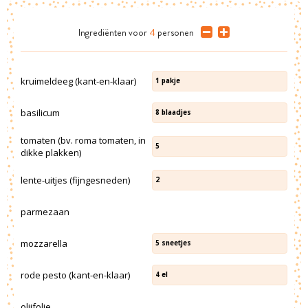
Ingrediënten
voor
4
personen
kruimeldeeg (kant-en-klaar)
1
pakje
basilicum
8
blaadjes
tomaten (bv. roma tomaten, in
5
dikke plakken)
lente-uitjes (fijngesneden)
2
parmezaan
mozzarella
5
sneetjes
rode pesto (kant-en-klaar)
4
el
olijfolie