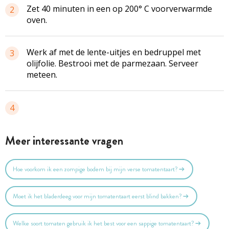
Zet 40 minuten in een op 200° C voorverwarmde
2
oven.
Werk af met de lente-uitjes en bedruppel met
3
olijfolie. Bestrooi met de parmezaan. Serveer
meteen.
4
Meer interessante vragen
Hoe voorkom ik een zompige bodem bij mijn verse tomatentaart?
Moet ik het bladerdeeg voor mijn tomatentaart eerst blind bakken?
Welke soort tomaten gebruik ik het best voor een sappige tomatentaart?