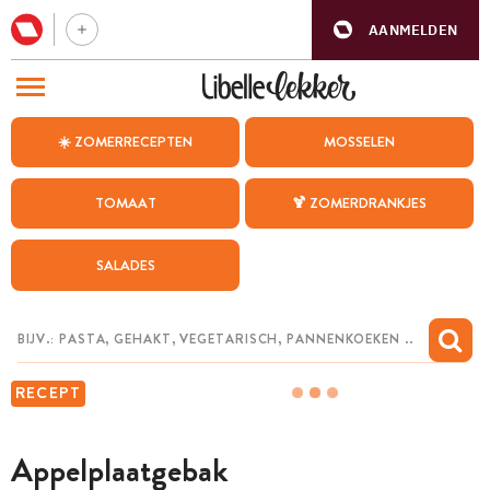
AANMELDEN
BEZOEK ONZE ANDERE WEBSITES
☀️ ZOMERRECEPTEN
MOSSELEN
RECEPTEN
TOMAAT
🍹 ZOMERDRANKJES
WEEKMENU
SALADES
CHAT MET MAIA
INSPIRATIE
MIJN BEWAARDE RECEPTEN
RECEPT
Appelplaatgebak