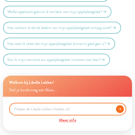
Welke appelsoort gebruik ik het best voor mijn appelplaatgebak?
Hoe voorkom ik dat de bodem van mijn appelplaatgebak zompig wordt?
Hoe weet ik zeker dat mijn appelplaatgebak binnenin goed gaar is?
Kan ik mijn overschot aan appelplaatgebak invriezen voor later?
Welkom bij Libelle Lekker!
Stel je kookvraag aan Maia...
Meer info