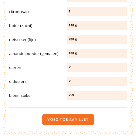
citroensap
1
boter (zacht)
140
g
rietsuiker (fijn)
200
g
amandelpoeder (gemalen)
100
g
eieren
2
eidooiers
2
bloemsuiker
2
el
VOEG TOE AAN LIJST