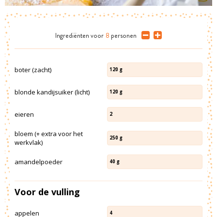
Ingrediënten
voor
8
personen
boter (zacht)
120
g
blonde kandijsuiker (licht)
120
g
eieren
2
bloem (+ extra voor het
250
g
werkvlak)
amandelpoeder
40
g
Voor de vulling
appelen
4