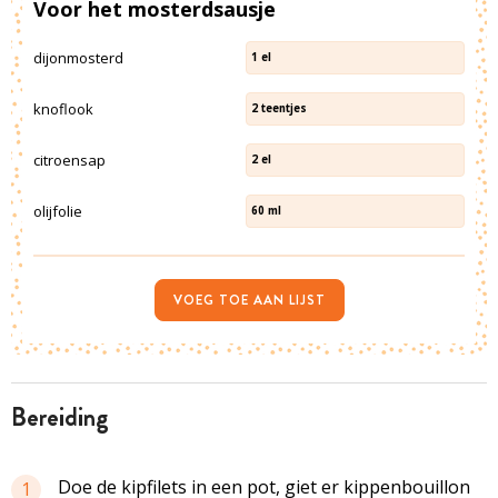
Voor het mosterdsausje
dijonmosterd
1
el
knoflook
2
teentjes
citroensap
2
el
olijfolie
60
ml
VOEG TOE AAN LIJST
bereiding
Doe de kipfilets in een pot, giet er kippenbouillon
1