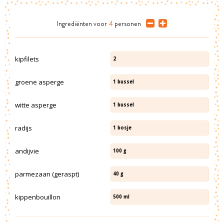
Ingrediënten
voor
4
personen
kipfilets
2
groene asperge
1
bussel
witte asperge
1
bussel
radijs
1
bosje
andijvie
100
g
parmezaan (geraspt)
40
g
kippenbouillon
500
ml