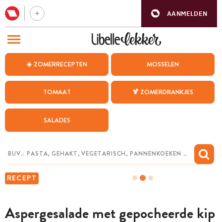
AANMELDEN
BEZOEK ONZE ANDERE WEBSITES
☀️ ZOMERRECEPTEN
MOSSELEN
RECEPTEN
TOMAAT
🍹 ZOMERDRANKJES
WEEKMENU
SALADES
CHAT MET MAIA
INSPIRATIE
MIJN BEWAARDE RECEPTEN
RECEPT
Aspergesalade met gepocheerde kip