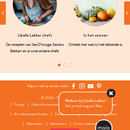
Libelle Lekker chefs
In het seizoen
De recepten van Ilse D’hooge, Sandra
Ontdek hier wat nú het lekkerste is.
Bekkari en al onze andere chefs.
Volg ons ook op sociale media:
© 2026 - Roularta Media Group
Welkom bij Libelle Lekker!
Privacy
Gebruiksvoorwaarden
Cookies
Cookies instellingen
Stel je kookvraag aan Maia...
AI: redactioneel charter
Contact
FAQ
Wedstrijdreglement
Abonneren
Adverteren
Onze zusterwebsites