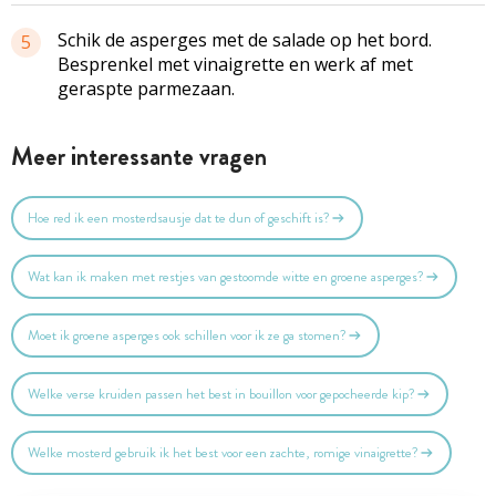
Schik de asperges met de salade op het bord.
5
Besprenkel met vinaigrette en werk af met
geraspte parmezaan.
Meer interessante vragen
Hoe red ik een mosterdsausje dat te dun of geschift is?
Wat kan ik maken met restjes van gestoomde witte en groene asperges?
Moet ik groene asperges ook schillen voor ik ze ga stomen?
Welke verse kruiden passen het best in bouillon voor gepocheerde kip?
Welke mosterd gebruik ik het best voor een zachte, romige vinaigrette?