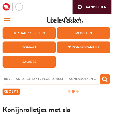
AANMELDEN
BEZOEK ONZE ANDERE WEBSITES
☀️ ZOMERRECEPTEN
MOSSELEN
RECEPTEN
TOMAAT
🍹 ZOMERDRANKJES
WEEKMENU
SALADES
CHAT MET MAIA
INSPIRATIE
MIJN BEWAARDE RECEPTEN
RECEPT
Konijnrolletjes met sla