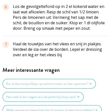
Los de gevolgeltefond op in 2 el kokend water en
6
laat wat afkoelen. Rasp de schil van 1/2 limoen.
Pers de limoenen uit. Vermeng het sap met de
schil, de bouillon en de suiker. Klop er 1 dl olijfolie
door. Breng op smaak met peper en zout.
Haal de touwtjes van het vlees en snij in plakjes.
7
Verdeel de sla over de borden. Lepel er dressing
over en leg er het vlees bij.
Meer interessante vragen
Kan ik deze konijnrolletjes op voorhand maken en later opwarmen?
Hoe maak ik een magere saus die perfect bij konijn past?
Welke caloriearme bijgerechten kan ik serveren bij deze konijnrolletjes?