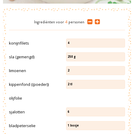
Ingrediënten
voor
4
personen
konijnfilets
4
sla (gemengd)
250
g
limoenen
2
kippenfond ((poeder))
2
tl
olijfolie
sjalotten
6
bladpeterselie
1
bosje