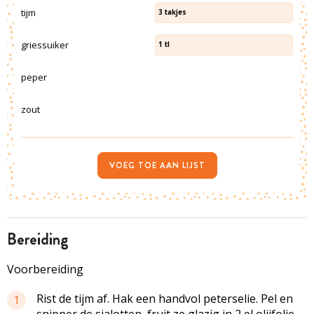
tijm
3
takjes
griessuiker
1
tl
peper
zout
VOEG TOE AAN LIJST
bereiding
Voorbereiding
Rist de tijm af. Hak een handvol peterselie. Pel en
1
snipper de sjalotten, fruit ze glazig in 2 el olijfolie