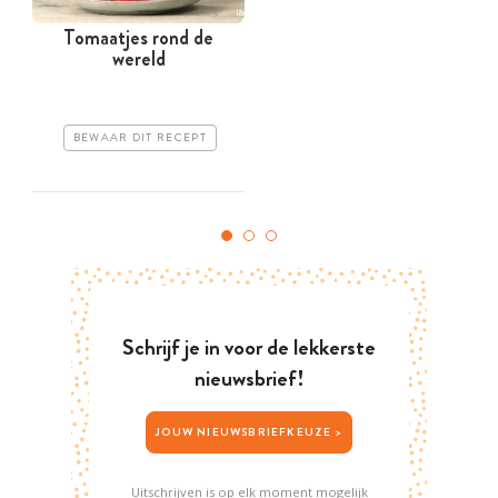
Tomaatjes rond de
C
wereld
b
BEWAAR DIT RECEPT
Schrijf je in voor de lekkerste
nieuwsbrief!
JOUW NIEUWSBRIEFKEUZE >
Uitschrijven is op elk moment mogelijk