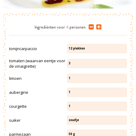
Ingrediënten
voor
4
personen
tonijncarpaccio
12
plakken
tomaten (waarvan eentje voor
3
de vinaigrette)
limoen
1
aubergine
1
courgette
1
suiker
snuifje
parmezaan
50
g