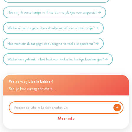
Hoe snij ik verse tonijn in flinterdunne plakjes voor carpaccio?
Welke vis kan ik gebruiken als alternatief voor rauwe tonijn?
Hoe voorkom ik dat gegrilde aubergine te veel olie opneemt?
Welke kaas gebruik ik het best voor krokante, hartige kaaskoekjes?
Welkom bij Libelle Lekker!
Stel je kookvraag aan Maia...
Meer info