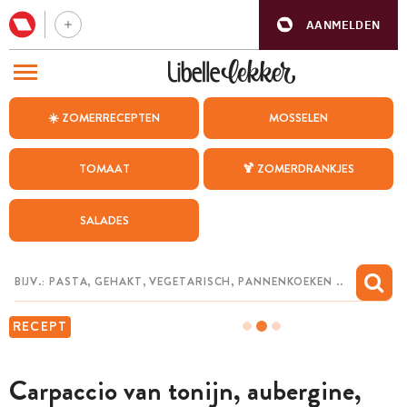
AANMELDEN
BEZOEK ONZE ANDERE WEBSITES
☀️ ZOMERRECEPTEN
MOSSELEN
RECEPTEN
TOMAAT
🍹 ZOMERDRANKJES
WEEKMENU
SALADES
CHAT MET MAIA
INSPIRATIE
MIJN BEWAARDE RECEPTEN
RECEPT
Carpaccio van tonijn, aubergine,