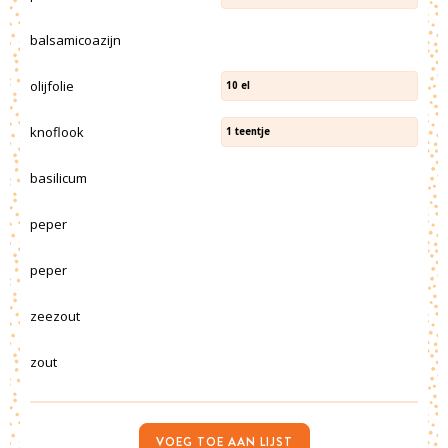
balsamicoazijn
olijfolie
10
el
knoflook
1
teentje
basilicum
peper
peper
zeezout
zout
VOEG TOE AAN LIJST