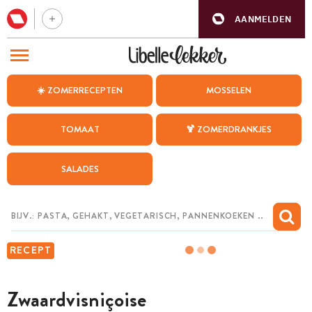
AANMELDEN
BEZOEK ONZE ANDERE WEBSITES
☀️ ZOMERRECEPTEN
MOSSELEN
RECEPTEN
TOMAAT
🍹 ZOMERDRANKJES
WEEKMENU
SALADES
CHAT MET MAIA
INSPIRATIE
MIJN BEWAARDE RECEPTEN
RECEPT
Zwaardvisniçoise