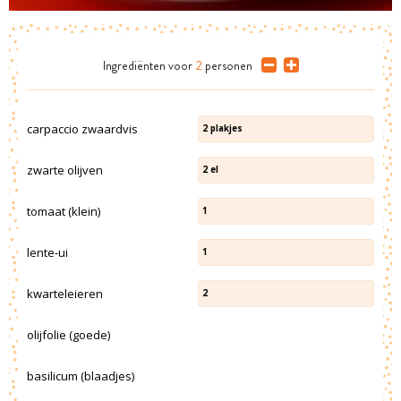
Ingrediënten
voor
2
personen
carpaccio zwaardvis
2
plakjes
zwarte olijven
2
el
tomaat (klein)
1
lente-ui
1
kwarteleieren
2
olijfolie (goede)
basilicum (blaadjes)