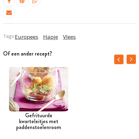
Tags:
Europees
Hapje
Vlees
Of een ander recept?
Gefrituurde
kwarteleitjes met
z
paddenstoelenroom