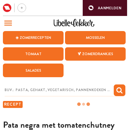
AANMELDEN
BEZOEK ONZE ANDERE WEBSITES
☀️ ZOMERRECEPTEN
MOSSELEN
RECEPTEN
TOMAAT
🍹 ZOMERDRANKJES
WEEKMENU
SALADES
CHAT MET MAIA
INSPIRATIE
MIJN BEWAARDE RECEPTEN
RECEPT
Pata negra met tomatenchutney