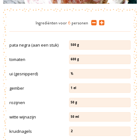
Ingrediënten
voor
6
personen
pata negra (aan een stuk)
500
g
tomaten
600
g
ui (gesnipperd)
½
gember
1
el
rozijnen
50
g
witte wijnazijn
50
ml
kruidnagels
2