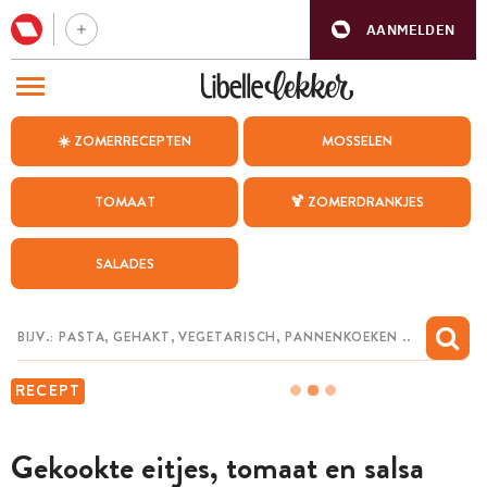
AANMELDEN
BEZOEK ONZE ANDERE WEBSITES
☀️ ZOMERRECEPTEN
MOSSELEN
RECEPTEN
TOMAAT
🍹 ZOMERDRANKJES
WEEKMENU
SALADES
CHAT MET MAIA
INSPIRATIE
MIJN BEWAARDE RECEPTEN
RECEPT
Gekookte eitjes, tomaat en salsa