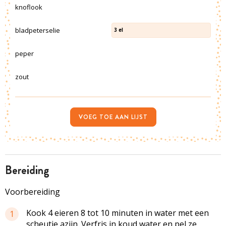
knoflook
bladpeterselie
3
el
peper
zout
VOEG TOE AAN LIJST
bereiding
Voorbereiding
Kook 4 eieren 8 tot 10 minuten in water met een
1
scheutje azijn. Verfris in koud water en pel ze.