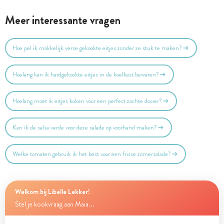
Meer interessante vragen
Hoe pel ik makkelijk verse gekookte eitjes zonder ze stuk te maken?
Hoelang kan ik hardgekookte eitjes in de koelkast bewaren?
Hoelang moet ik eitjes koken voor een perfect zachte dooier?
Kan ik de salsa verde voor deze salade op voorhand maken?
Welke tomaten gebruik ik het best voor een frisse zomersalade?
Welkom bij Libelle Lekker!
Stel je kookvraag aan Maia...