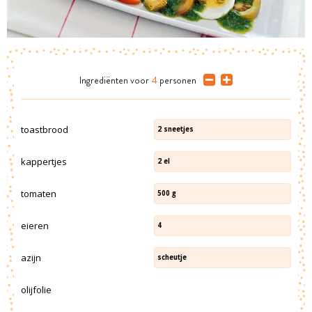
Ingrediënten
voor
4
personen
toastbrood
2
sneetjes
kappertjes
2
el
tomaten
500
g
eieren
4
azijn
scheutje
olijfolie