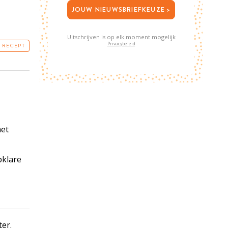
JOUW NIEUWSBRIEFKEUZE >
Uitschrijven is op elk moment mogelijk
Privacybeleid
T RECEPT
het
pklare
er.