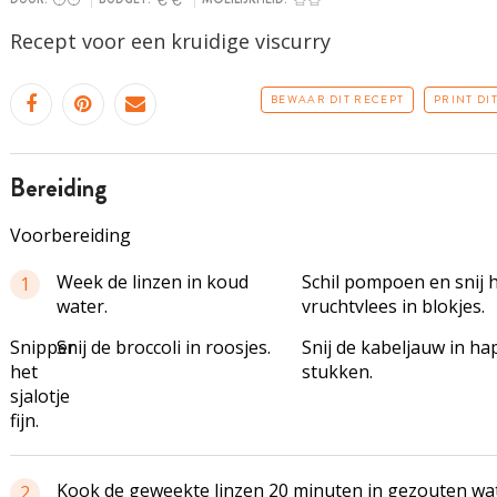
Recept voor een kruidige
viscurry
BEWAAR DIT RECEPT
PRINT DI
bereiding
Voorbereiding
Week de linzen in koud
Schil pompoen en snij 
1
water.
vruchtvlees in blokjes.
Snipper
Snij de broccoli in roosjes.
Snij de kabeljauw in ha
het
stukken.
sjalotje
fijn.
Kook de geweekte linzen 20 minuten in gezouten wat
2