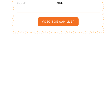
peper
zout
VOEG TOE AAN LIJST