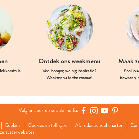
oen
Ontdek ons weekmenu
Maak z
ekkerste is.
Veel honger, weinig inspiratie?
Snel jou
Weekmenu to the rescue!
bewaren, 
Volg ons ook op sociale media:
Cookies
Cookies instellingen
AI: redactioneel charter
Con
e zusterwebsites