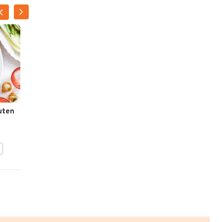
uten
Kokos-garnalensoep
BEWAAR DIT RECEPT