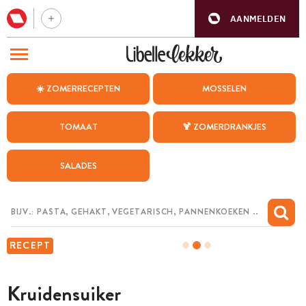
AANMELDEN
BEZOEK ONZE ANDERE WEBSITES
☀️ ZOMERRECEPTEN
MOSSELEN
RECEPTEN
TOMAAT
🍹 ZOMERDRANKJES
WEEKMENU
SALADES
CHAT MET MAIA
INSPIRATIE
MIJN BEWAARDE RECEPTEN
RECEPT
Kruidensuiker