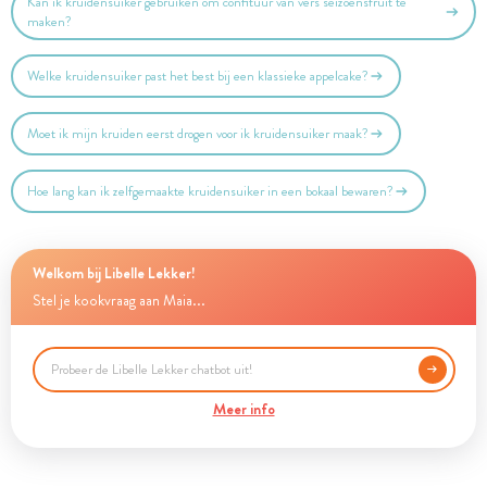
Kan ik kruidensuiker gebruiken om confituur van vers seizoensfruit te
maken?
Welke kruidensuiker past het best bij een klassieke appelcake?
Moet ik mijn kruiden eerst drogen voor ik kruidensuiker maak?
Hoe lang kan ik zelfgemaakte kruidensuiker in een bokaal bewaren?
Welkom bij Libelle Lekker!
Stel je kookvraag aan Maia...
Meer info