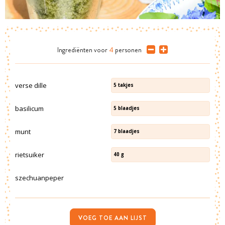
Ingrediënten
voor
4
personen
verse dille
5
takjes
basilicum
5
blaadjes
munt
7
blaadjes
rietsuiker
40
g
szechuanpeper
VOEG TOE AAN LIJST