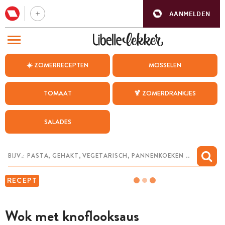
AANMELDEN
BEZOEK ONZE ANDERE WEBSITES
☀️ ZOMERRECEPTEN
MOSSELEN
RECEPTEN
TOMAAT
🍹 ZOMERDRANKJES
WEEKMENU
SALADES
CHAT MET MAIA
INSPIRATIE
MIJN BEWAARDE RECEPTEN
RECEPT
Wok met knoflooksaus