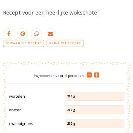
Recept voor een heerlijke
wokschotel
BEWAAR DIT RECEPT
PRINT DIT RECEPT
Ingrediënten
voor
4
personen
wortelen
200
g
erwten
200
g
champignons
200
g