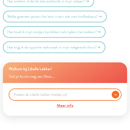
Hoe voorkom ik dat de look aanbrandt in mijn wokpan?
Welke groenten passen het best in een wok met knoflooksaus?
Hoe houd ik mijn stukjes kip lekker mals tijdens het wokken?
Hoe krijg ik die typische rooksmaak in mijn wokgerecht thuis?
Welkom bij Libelle Lekker!
Stel je kookvraag aan Maia...
Meer info