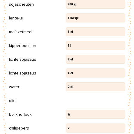
sojascheuten
200
g
lente-ui
1
bosje
maïszetmeel
1
el
kippenbouillon
1
l
lichte sojasaus
2
el
lichte sojasaus
4
el
water
2
dl
olie
bol knoflook
½
chilipepers
2