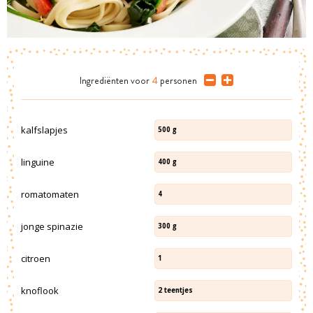
Ingrediënten
voor
4
personen
kalfslapjes
500
g
linguine
400
g
romatomaten
4
jonge spinazie
300
g
citroen
1
knoflook
2
teentjes