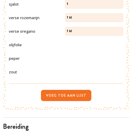
sjalot
1
verse rozemarijn
1
kl
verse oregano
1
kl
olijfolie
peper
zout
VOEG TOE AAN LIJST
bereiding