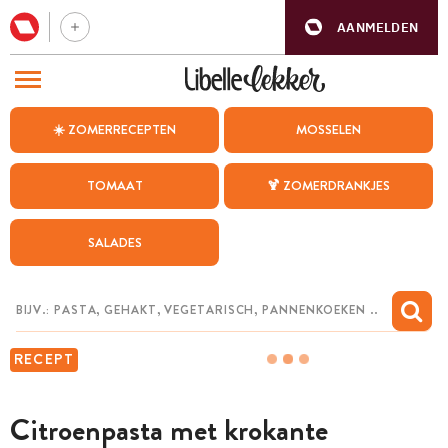
AANMELDEN
BEZOEK ONZE ANDERE WEBSITES
☀️ ZOMERRECEPTEN
MOSSELEN
RECEPTEN
TOMAAT
🍹 ZOMERDRANKJES
WEEKMENU
SALADES
CHAT MET MAIA
INSPIRATIE
MIJN BEWAARDE RECEPTEN
RECEPT
Citroenpasta met krokante