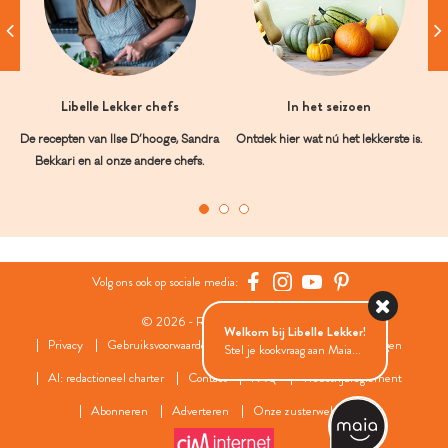
Libelle Lekker chefs
In het seizoen
De recepten van Ilse D’hooge, Sandra
Ontdek hier wat nú het lekkerste is.
Bekkari en al onze andere chefs.
Volg ons ook op sociale media:
© 2026 - Roularta Media Group
Welkom bij Libelle Lekker!
Privacy
Gebruiksvoorwaarden
Cookies
Cookies instellingen
Stel je kookvraag aan Maia...
AI: redactioneel charter
Contact
FAQ
Wedstrijdreglement
Abonneren
Adverteren
Onze zusterwebsites