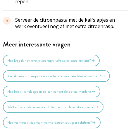
repen.
Serveer de
citroenpasta
met de kalfslapjes en
5
werk eventueel nog af met extra citroenrasp.
Meer interessante vragen
Hoe krijg ik het korstje van mijn kalfslapjes extra krokant?
Kan ik deze citroenpasta op voorhand maken en later opwarmen?
Hoe bak ik kalfslapjes in de pan zonder dat ze taai worden?
Welke frisse salade serveer ik het best bij deze citroenpasta?
Hoe voorkom ik dat mijn warme citroensaus gaat schiften?