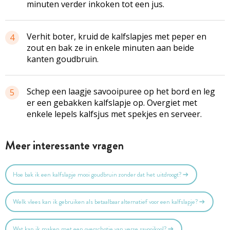
minuten verder inkoken tot een jus.
Verhit boter, kruid de kalfslapjes met peper en
4
zout en bak ze in enkele minuten aan beide
kanten goudbruin.
Schep een laagje savooipuree op het bord en leg
5
er een gebakken kalfslapje op. Overgiet met
enkele lepels kalfsjus met spekjes en serveer.
Meer interessante vragen
Hoe bak ik een kalfslapje mooi goudbruin zonder dat het uitdroogt?
Welk vlees kan ik gebruiken als betaalbaar alternatief voor een kalfslapje?
Wat kan ik maken met een overschotje van verse savooikool?