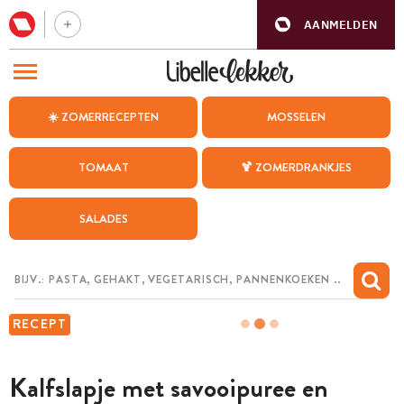
AANMELDEN
BEZOEK ONZE ANDERE WEBSITES
☀️ ZOMERRECEPTEN
MOSSELEN
RECEPTEN
TOMAAT
🍹 ZOMERDRANKJES
WEEKMENU
SALADES
CHAT MET MAIA
INSPIRATIE
MIJN BEWAARDE RECEPTEN
RECEPT
Kalfslapje met savooipuree en