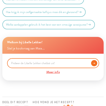
Hoe krijg ik mijn zelfgemaakte kalfsjus mooi dik en glanzend?
Welke aardappelen gebruik ik het best voor een smeuïge savooipuree?
Welkom bij Libelle Lekker!
Stel je kookvraag aan Maia...
Meer info
DEEL DIT RECEPT
HOE VOND JE HET RECEPT?