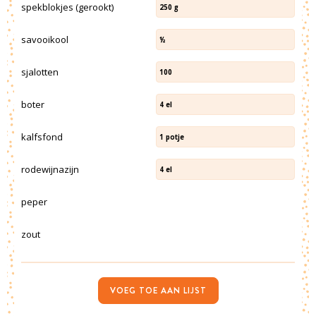
spekblokjes (gerookt)
250
g
savooikool
½
sjalotten
100
boter
4
el
kalfsfond
1
potje
rodewijnazijn
4
el
peper
zout
VOEG TOE AAN LIJST