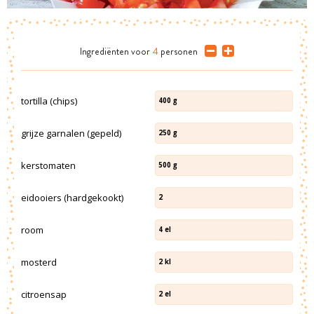
Ingrediënten
voor
4
personen
tortilla (chips)
400
g
grijze garnalen (gepeld)
250
g
kerstomaten
500
g
eidooiers (hardgekookt)
2
room
4
el
mosterd
2
kl
citroensap
2
el