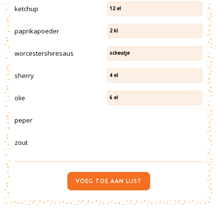
ketchup
12
el
paprikapoeder
2
kl
worcestershiresaus
scheutje
sherry
4
el
olie
6
el
peper
zout
VOEG TOE AAN LIJST