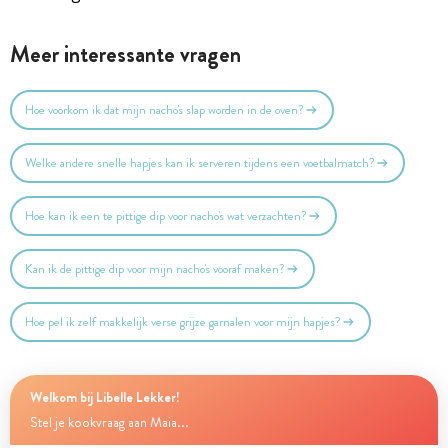
Meer interessante vragen
Hoe voorkom ik dat mijn nacho's slap worden in de oven?
Welke andere snelle hapjes kan ik serveren tijdens een voetbalmatch?
Hoe kan ik een te pittige dip voor nacho's wat verzachten?
Kan ik de pittige dip voor mijn nacho's vooraf maken?
Hoe pel ik zelf makkelijk verse grijze garnalen voor mijn hapjes?
Welkom bij Libelle Lekker!
Stel je kookvraag aan Maia...