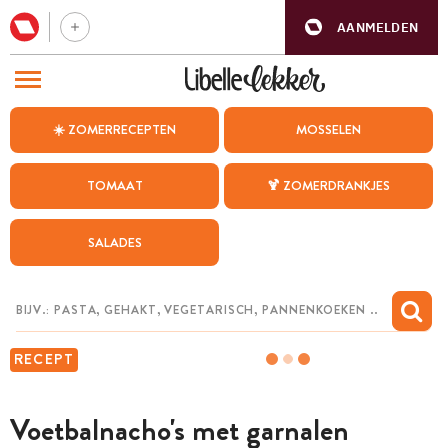
AANMELDEN
BEZOEK ONZE ANDERE WEBSITES
☀️ ZOMERRECEPTEN
MOSSELEN
RECEPTEN
TOMAAT
🍹 ZOMERDRANKJES
WEEKMENU
SALADES
CHAT MET MAIA
INSPIRATIE
MIJN BEWAARDE RECEPTEN
RECEPT
Voetbalnacho's met garnalen