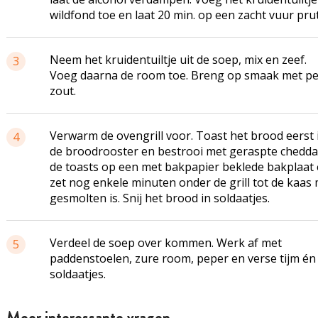
wildfond
toe en laat 20 min. op een zacht vuur prut
Neem het
kruidentuiltje
uit de soep, mix en zeef.
3
Voeg daarna de room toe. Breng op smaak met p
zout.
Verwarm de
ovengrill
voor. Toast het brood eerst 
4
de broodrooster en bestrooi met geraspte chedda
de
toasts
op een met bakpapier beklede bakplaat
zet nog enkele minuten onder de grill tot de kaas
gesmolten is. Snij het brood in soldaatjes.
Verdeel de soep over kommen. Werk af met
5
paddenstoelen, zure room, peper en verse tijm én
soldaatjes.
Meer interessante vragen