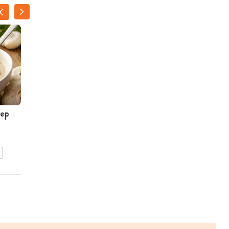
NATALIE
PEETERS
ep
Tomatensoep met
briocherolletje
BEWAAR DIT RECEPT