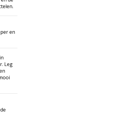
telen.
eper en
in
r. Leg
 en
 mooi
 de