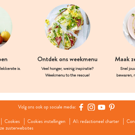
oen
Ontdek ons weekmenu
Maak z
ekkerste is.
Veel honger, weinig inspiratie?
Snel jou
Weekmenu to the rescue!
bewaren, 
Volg ons ook op sociale media:
Cookies
Cookies instellingen
AI: redactioneel charter
Con
e zusterwebsites