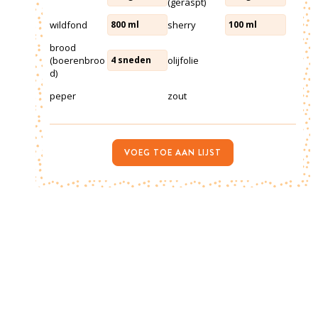
(geraspt)
wildfond
sherry
800
ml
100
ml
brood
(boerenbroo
olijfolie
4
sneden
d)
peper
zout
VOEG TOE AAN LIJST