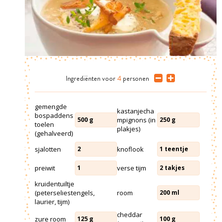
Ingrediënten
voor
4
personen
gemengde
kastanjecha
bospaddens
mpignons (in
500
g
250
g
toelen
plakjes)
(gehalveerd)
sjalotten
knoflook
2
1
teentje
preiwit
verse tijm
1
2
takjes
kruidentuiltje
(peterseliestengels,
room
200
ml
laurier, tijm)
cheddar
zure room
125
g
100
g