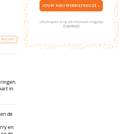
JOUW NIEUWSBRIEFKEUZE >
Uitschrijven is op elk moment mogelijk
Privacybeleid
T RECEPT
 ringen.
art in
 en de
erry en
en de