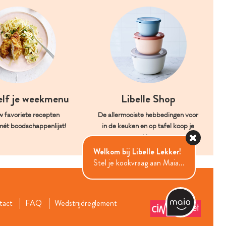
elf je weekmenu
Libelle Shop
w favoriete recepten
De allermooiste hebbedingen voor
mét boodschappenlijst!
in de keuken en op tafel koop je
hier.
Welkom bij Libelle Lekker!
Stel je kookvraag aan Maia...
tact
FAQ
Wedstrijdreglement