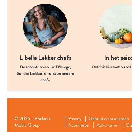
Libelle Lekker chefs
In het seiz
De recepten van Ilse D’hooge,
Ontdek hier wat nú het l
Sandra Bekkari en al onze andere
chefs.
© 2026 - Roularta
Privacy
Gebruiksvoorwaarden
Media Group
Abonneren
Adverteren
Onz