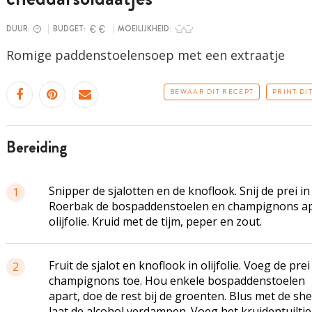
DUUR:
BUDGET:
MOEILIJKHEID:
Romige
paddenstoelensoep
met een extraatje
BEWAAR DIT RECEPT
PRINT DI
bereiding
Snipper de sjalotten en de knoflook. Snij de prei in
1
Roerbak de
bospaddenstoelen
en champignons ap
olijfolie. Kruid met de tijm, peper en zout.
Fruit de sjalot en knoflook in olijfolie. Voeg de prei
2
champignons toe. Hou enkele
bospaddenstoelen
apart, doe de rest bij de groenten. Blus met de sh
laat de alcohol verdampen. Voeg het
kruidentuiltje