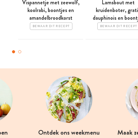
Vispannetje met zeewolf,
Lamsbout met
koolrabi, boontjes en
kruidenboter, grat
amandelbroodkorst
dauphinois en boont
BEWAAR DIT RECEPT
BEWAAR DIT RECEPT
oen
Ontdek ons weekmenu
Maak z