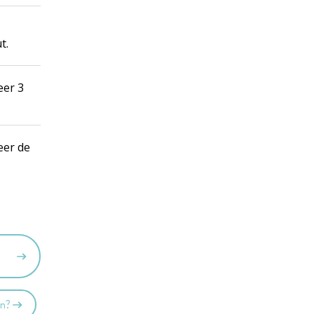
ut.
eer 3
eer de
en?