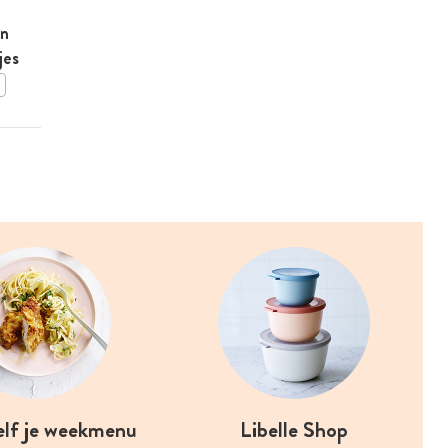
Gegrilde lamsfilet met
in
lamsoor en crème van
jes
erwten en witte bonen
BEWAAR DIT RECEPT
elf je weekmenu
Libelle Shop