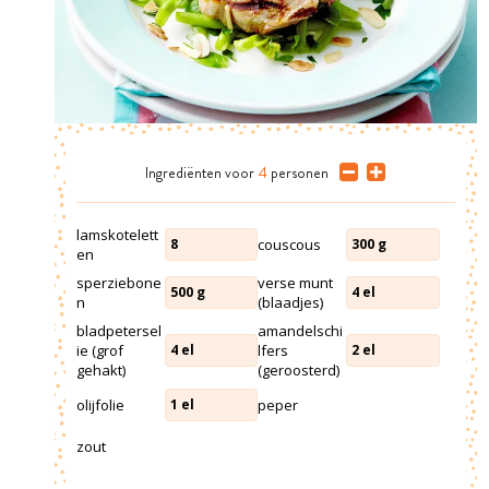
Ingrediënten
voor
4
personen
lamskotelett
couscous
8
300
g
en
sperziebone
verse munt
500
g
4
el
n
(blaadjes)
bladpetersel
amandelschi
ie (grof
lfers
4
el
2
el
gehakt)
(geroosterd)
olijfolie
peper
1
el
zout