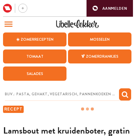
AANMELDEN
BEZOEK ONZE ANDERE WEBSITES
☀️ ZOMERRECEPTEN
MOSSELEN
RECEPTEN
TOMAAT
🍹 ZOMERDRANKJES
WEEKMENU
SALADES
CHAT MET MAIA
INSPIRATIE
MIJN BEWAARDE RECEPTEN
RECEPT
Lamsbout met kruidenboter, gratin