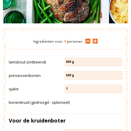
Ingrediënten
voor
4
personen
lamsbout (ontbeend)
800
g
prinsessenbonen
600
g
sjalot
1
bonenkruid (gedroogd - optioneel)
Voor de kruidenboter