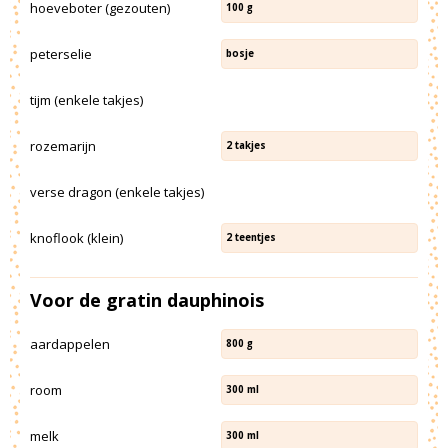
hoeveboter (gezouten)
100
g
peterselie
bosje
tijm (enkele takjes)
rozemarijn
2
takjes
verse dragon (enkele takjes)
knoflook (klein)
2
teentjes
Voor de gratin dauphinois
aardappelen
800
g
room
300
ml
melk
300
ml