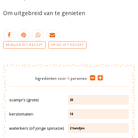
Om uitgebreid van te genieten
BEWAAR DIT RECEPT
PRINT DIT RECEPT
Ingrediënten
voor
4
personen
scampi's (grote)
20
kerstomaten
10
waterkers (of jonge spinazie)
2
handjes