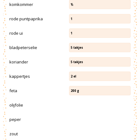
komkommer
½
rode puntpaprika
1
rode ui
1
bladpeterselie
5
takjes
koriander
5
takjes
kappertjes
2
el
feta
200
g
olijfolie
peper
zout