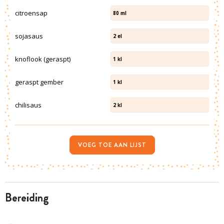
citroensap
80
ml
sojasaus
2
el
knoflook (geraspt)
1
kl
geraspt gember
1
kl
chilisaus
2
kl
VOEG TOE AAN LIJST
bereiding