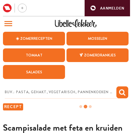
AANMELDEN
BEZOEK ONZE ANDERE WEBSITES
☀️ ZOMERRECEPTEN
MOSSELEN
RECEPTEN
TOMAAT
🍹 ZOMERDRANKJES
WEEKMENU
SALADES
CHAT MET MAIA
INSPIRATIE
MIJN BEWAARDE RECEPTEN
RECEPT
Scampisalade met feta en kruiden