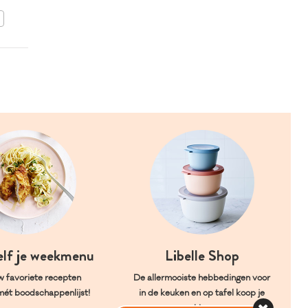
BEWAAR DIT RECEPT
elf je weekmenu
Libelle Shop
w favoriete recepten
De allermooiste hebbedingen voor
mét boodschappenlijst!
in de keuken en op tafel koop je
hier.