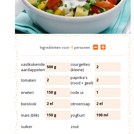
Ingrediënten
voor
4
personen
vastkokende
courgettes
500
g
2
aardappelen
(kleine)
paprika's
tomaten
2
2
(rood + geel)
erwten
rode ui
150
g
1
bieslook
citroensap
2
el
2
el
maïs (blik)
yoghurt
150
g
100
ml
suiker
zout