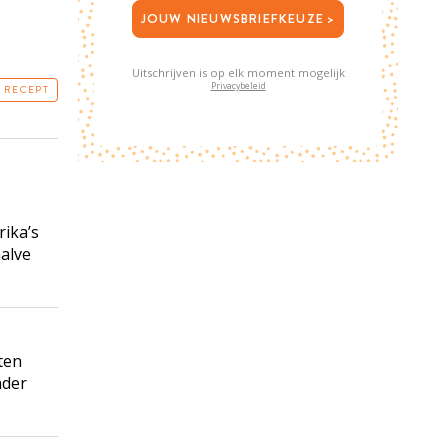
JOUW NIEUWSBRIEFKEUZE >
Uitschrijven is op elk moment mogelijk
Privacybeleid
T RECEPT
ika’s
halve
ten
nder