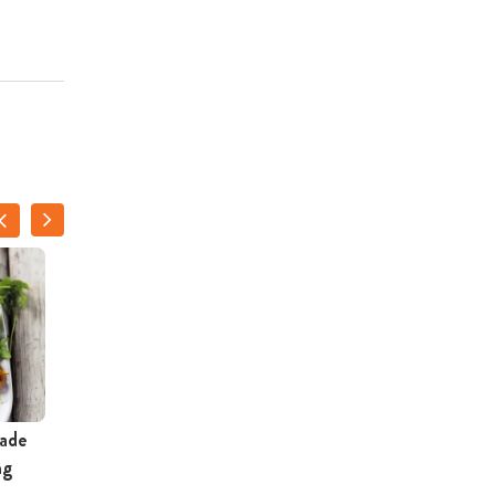
lade
Salade met meloen, kip
ng
en yoghurtdressing