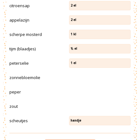
citroensap
2
el
appelazijn
2
el
scherpe mosterd
1
kl
tijm (blaadjes)
½
el
peterselie
1
el
zonnebloemolie
peper
zout
scheutjes
handje