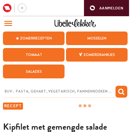
AANMELDEN
BEZOEK ONZE ANDERE WEBSITES
☀️ ZOMERRECEPTEN
MOSSELEN
RECEPTEN
TOMAAT
🍹 ZOMERDRANKJES
WEEKMENU
SALADES
CHAT MET MAIA
INSPIRATIE
MIJN BEWAARDE RECEPTEN
RECEPT
Kipfilet met gemengde salade