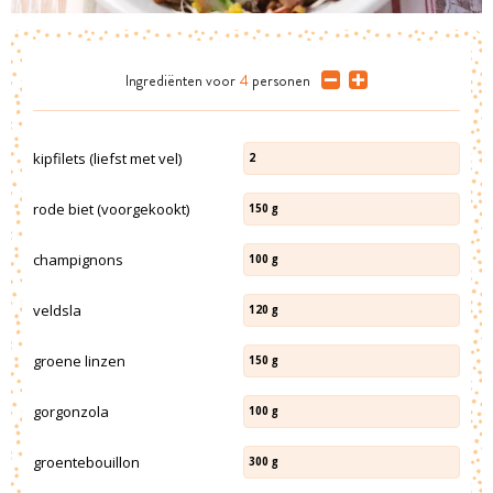
Ingrediënten
voor
4
personen
kipfilets (liefst met vel)
2
rode biet (voorgekookt)
150
g
champignons
100
g
veldsla
120
g
groene linzen
150
g
gorgonzola
100
g
groentebouillon
300
g