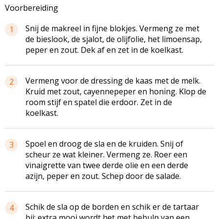
Voorbereiding
Snij de makreel in fijne blokjes. Vermeng ze met
1
de bieslook, de sjalot, de olijfolie, het limoensap,
peper en zout. Dek af en zet in de koelkast.
Vermeng voor de dressing de kaas met de melk.
2
Kruid met zout, cayennepeper en honing. Klop de
room stijf en spatel die erdoor. Zet in de
koelkast.
Spoel en droog de sla en de kruiden. Snij of
3
scheur ze wat kleiner. Vermeng ze. Roer een
vinaigrette van twee derde olie en een derde
azijn, peper en zout. Schep door de salade.
Schik de sla op de borden en schik er de tartaar
4
bij; extra mooi wordt het met behulp van een