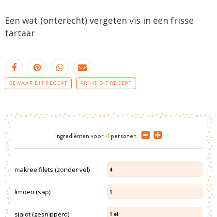
Een wat (onterecht) vergeten vis in een frisse
tartaar
BEWAAR DIT RECEPT
PRINT DIT RECEPT
Ingrediënten
voor
4
personen
makreelfilets (zonder vel)
4
limoen (sap)
1
sjalot (gesnipperd)
1
el