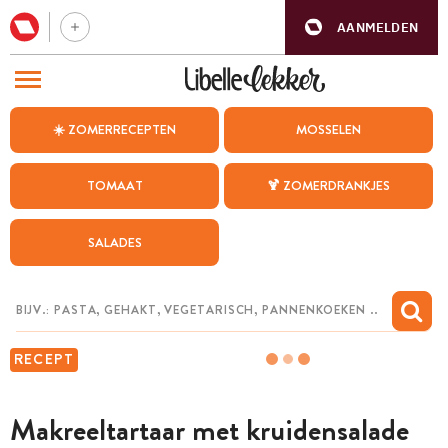
AANMELDEN
BEZOEK ONZE ANDERE WEBSITES
☀️ ZOMERRECEPTEN
MOSSELEN
RECEPTEN
TOMAAT
🍹 ZOMERDRANKJES
WEEKMENU
SALADES
CHAT MET MAIA
INSPIRATIE
MIJN BEWAARDE RECEPTEN
RECEPT
Makreeltartaar met kruidensalade