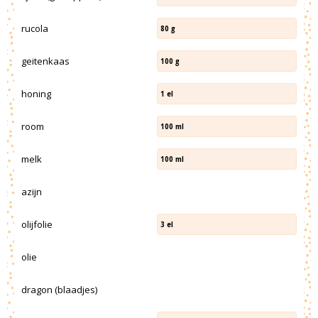
rucola
80
g
geitenkaas
100
g
honing
1
el
room
100
ml
melk
100
ml
azijn
olijfolie
3
el
olie
dragon (blaadjes)