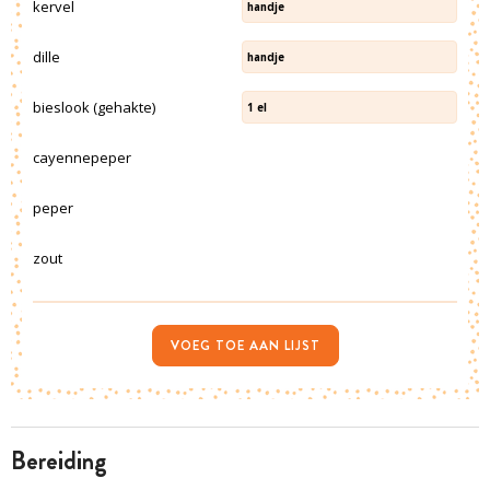
kervel
handje
dille
handje
bieslook (gehakte)
1
el
cayennepeper
peper
zout
VOEG TOE AAN LIJST
bereiding