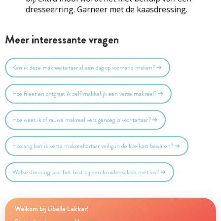
dresseerring. Garneer met de kaasdressing.
Meer interessante vragen
Kan ik deze makreeltartaar al een dag op voorhand maken?
Hoe fileer en ontgraat ik zelf makkelijk een verse makreel?
Hoe weet ik of rauwe makreel vers genoeg is voor tartaar?
Hoelang kan ik verse makreeltartaar veilig in de koelkast bewaren?
Welke dressing past het best bij een kruidensalade met vis?
Welkom bij Libelle Lekker!