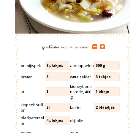
Ingrediënten
voor
4
personen
ontbijtspek
aardappelen
8
plakjes
500
g
preien
witte selder
3
3
takjes
kidneybone
ui
n (rode, 400
1
1
blikje
g)
kippenbouill
laurier
2
l
2
blaadjes
on
bladpetersel
olijfolie
4
plukjes
ie
peper
zout