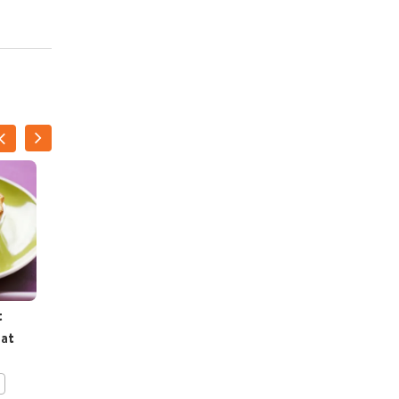
t
Warme pastasalade met
at
bonen
BEWAAR DIT RECEPT