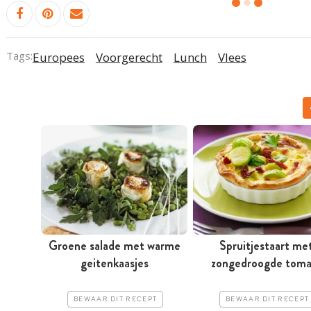
Tags:
Europees
Voorgerecht
Lunch
Vlees
Groene salade met warme
Spruitjestaart me
geitenkaasjes
zongedroogde toma
BEWAAR DIT RECEPT
BEWAAR DIT RECEPT