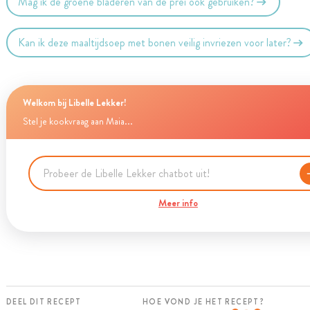
Mag ik de groene bladeren van de prei ook gebruiken?
Kan ik deze maaltijdsoep met bonen veilig invriezen voor later?
Welkom bij Libelle Lekker!
Stel je kookvraag aan Maia...
Meer info
DEEL DIT RECEPT
HOE VOND JE HET RECEPT?