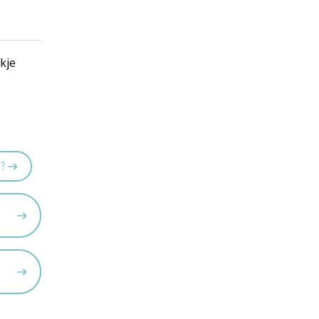
kje
n?