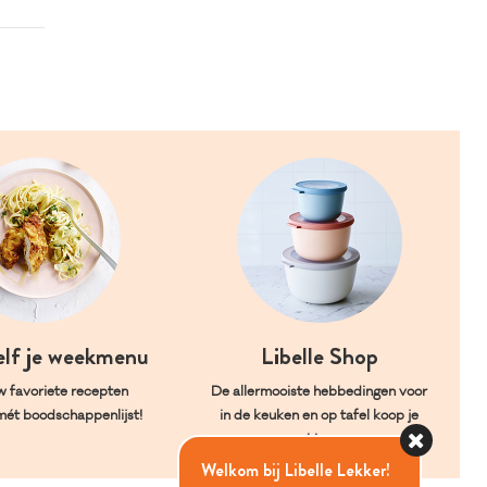
elf je weekmenu
Libelle Shop
w favoriete recepten
De allermooiste hebbedingen voor
mét boodschappenlijst!
in de keuken en op tafel koop je
hier.
Welkom bij Libelle Lekker!