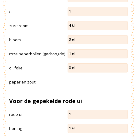
ei
1
zure room
4
kl
bloem
3
el
roze peperbollen (gedroogde)
1
el
olijfolie
3
el
peper en zout
Voor de gepekelde rode ui
rode ui
1
honing
1
el