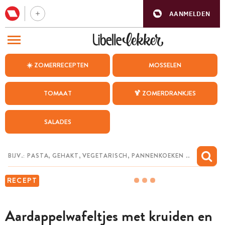
AANMELDEN
BEZOEK ONZE ANDERE WEBSITES
☀️ ZOMERRECEPTEN
MOSSELEN
RECEPTEN
TOMAAT
🍹 ZOMERDRANKJES
WEEKMENU
SALADES
CHAT MET MAIA
INSPIRATIE
MIJN BEWAARDE RECEPTEN
RECEPT
Aardappelwafeltjes met kruiden en