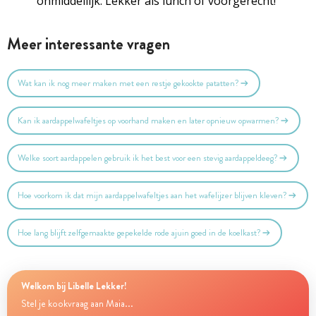
onmiddellijk. Lekker als lunch of voorgerecht!
Meer interessante vragen
Wat kan ik nog meer maken met een restje gekookte patatten?
Kan ik aardappelwafeltjes op voorhand maken en later opnieuw opwarmen?
Welke soort aardappelen gebruik ik het best voor een stevig aardappeldeeg?
Hoe voorkom ik dat mijn aardappelwafeltjes aan het wafelijzer blijven kleven?
Hoe lang blijft zelfgemaakte gepekelde rode ajuin goed in de koelkast?
Welkom bij Libelle Lekker!
Stel je kookvraag aan Maia...