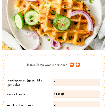
Ingrediënten
voor
4
personen
aardappelen (geschild en
5
gekookt)
verse kruiden
1
handje
minikomkommers
2