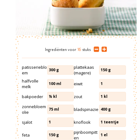
Ingrediënten
voor
16
stuks
patisserieblo
plattekaas
300
g
150
g
em
(magere)
halfvolle
eiwit
100
ml
1
melk
bakpoeder
zout
½
kl
1
kl
zonnebloem
bladspinazie
75
ml
400
g
olie
sjalot
knoflook
1
1
teentje
pijnboompitt
feta
150
g
1
el
en