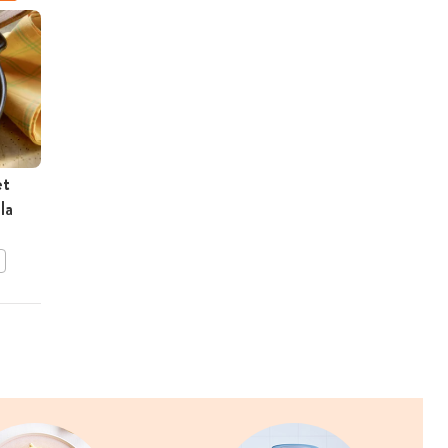
et
Beignets van hondshaai
la
BEWAAR DIT RECEPT