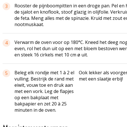
Rooster de pijnboompitten in een droge pan. Pel en 
3
de sjalot en knoflook, stoof glazig in olijfolie. Verkru
de feta. Meng alles met de spinazie. Kruid met zout e
nootmuskaat.
Verwarm de oven voor op 180°C. Kneed het deeg no
4
even, rol het dun uit op een met bloem bestoven wer
en steek 16 cirkels met 10 cm ø uit.
Beleg elk rondje met 1 à 2 el
Ook lekker als voorge
5
vulling. Bestrijk de rand met
met een slaatje erbij!
eiwit, vouw toe en druk aan
met een vork. Leg de
flapjes
op een bakplaat met
bakpapier en zet 20 à 25
minuten in de oven.