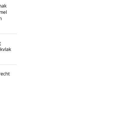
hak
imel
n
g
kvlak
recht