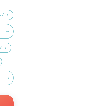
en?
s?