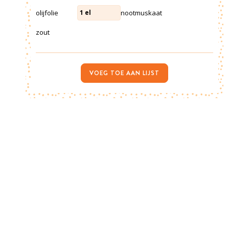
olijfolie
nootmuskaat
1
el
zout
VOEG TOE AAN LIJST