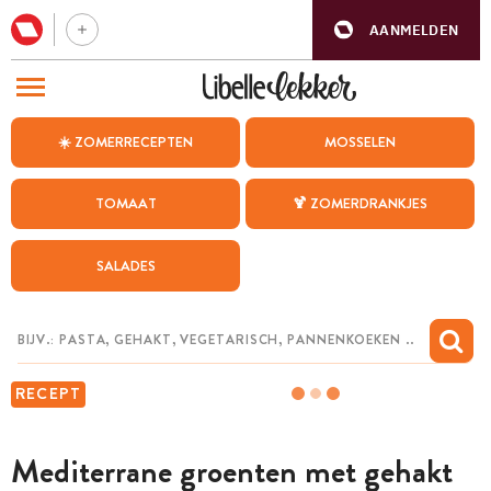
AANMELDEN
BEZOEK ONZE ANDERE WEBSITES
☀️ ZOMERRECEPTEN
MOSSELEN
RECEPTEN
TOMAAT
🍹 ZOMERDRANKJES
WEEKMENU
SALADES
CHAT MET MAIA
INSPIRATIE
MIJN BEWAARDE RECEPTEN
RECEPT
Mediterrane groenten met gehakt