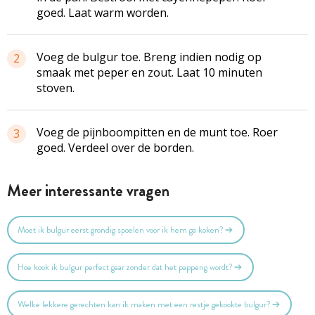
goed. Laat warm worden.
Voeg de bulgur toe. Breng indien nodig op
2
smaak met peper en zout. Laat 10 minuten
stoven.
Voeg de pijnboompitten en de munt toe. Roer
3
goed. Verdeel over de borden.
Meer interessante vragen
Moet ik bulgur eerst grondig spoelen voor ik hem ga koken?
Hoe kook ik bulgur perfect gaar zonder dat het papperig wordt?
Welke lekkere gerechten kan ik maken met een restje gekookte bulgur?