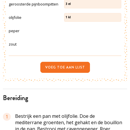
geroosterde pijnboompitten
3
el
olijfolie
1
kl
peper
zout
VOEG TOE AAN LIJST
bereiding
Bestrijk een pan met olijfolie. Doe de
1
mediterrane groenten, het gehakt en de bouillon
in de pan. Bestrooi met cayennepeper. Roer