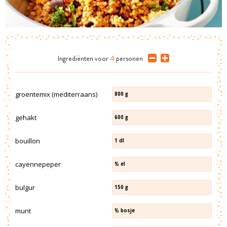
Ingrediënten
voor
4
personen
groentemix (mediterraans)
800
g
gehakt
600
g
bouillon
1
dl
cayennepeper
½
el
bulgur
150
g
munt
½
bosje