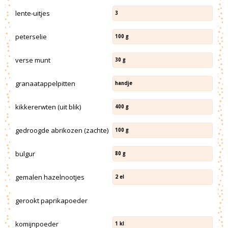
lente-uitjes
3
peterselie
100
g
verse munt
30
g
granaatappelpitten
handje
kikkererwten (uit blik)
400
g
gedroogde abrikozen (zachte)
100
g
bulgur
80
g
gemalen hazelnootjes
2
el
gerookt paprikapoeder
komijnpoeder
1
kl