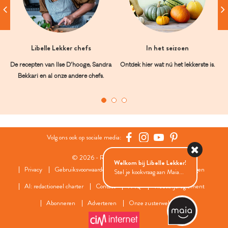
Libelle Lekker chefs
In het seizoen
De recepten van Ilse D’hooge, Sandra
Ontdek hier wat nú het lekkerste is.
Bekkari en al onze andere chefs.
Volg ons ook op sociale media:
© 2026 - Roularta Media Group
Welkom bij Libelle Lekker!
Privacy
Gebruiksvoorwaarden
Cookies
Cookies instellingen
Stel je kookvraag aan Maia...
AI: redactioneel charter
Contact
FAQ
Wedstrijdreglement
Abonneren
Adverteren
Onze zusterwebsites