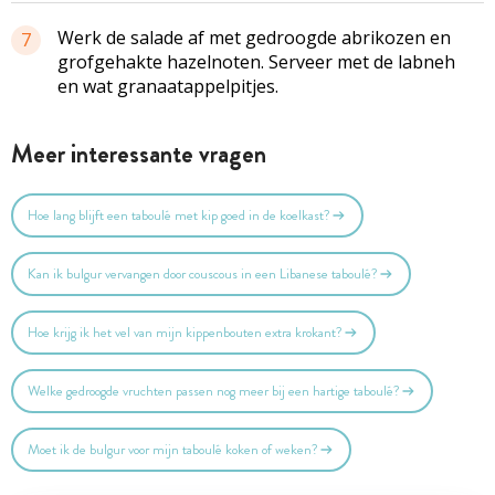
Werk de salade af met gedroogde abrikozen en
7
grofgehakte hazelnoten. Serveer met de labneh
en wat granaatappelpitjes.
Meer interessante vragen
Hoe lang blijft een taboulé met kip goed in de koelkast?
Kan ik bulgur vervangen door couscous in een Libanese taboulé?
Hoe krijg ik het vel van mijn kippenbouten extra krokant?
Welke gedroogde vruchten passen nog meer bij een hartige taboulé?
Moet ik de bulgur voor mijn taboulé koken of weken?