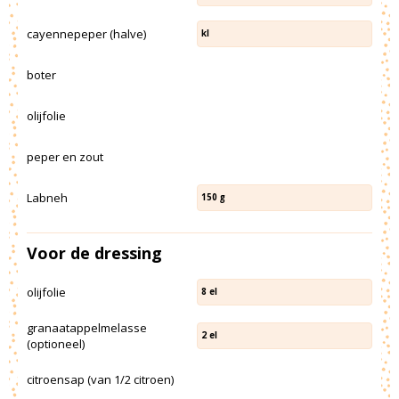
cayennepeper (halve)
kl
boter
olijfolie
peper en zout
Labneh
150
g
Voor de dressing
olijfolie
8
el
granaatappelmelasse
2
el
(optioneel)
citroensap (van 1/2 citroen)