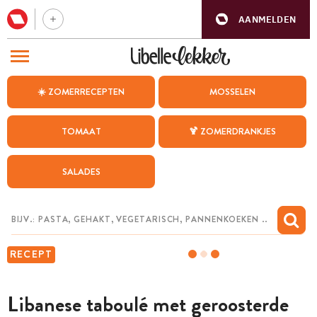
AANMELDEN
BEZOEK ONZE ANDERE WEBSITES
☀️ ZOMERRECEPTEN
MOSSELEN
RECEPTEN
TOMAAT
🍹 ZOMERDRANKJES
WEEKMENU
SALADES
CHAT MET MAIA
INSPIRATIE
MIJN BEWAARDE RECEPTEN
RECEPT
Libanese taboulé met geroosterde