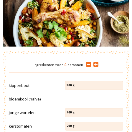
Ingrediënten
voor
4
personen
kippenbout
800
g
bloemkool (halve)
jonge wortelen
400
g
kerstomaten
200
g