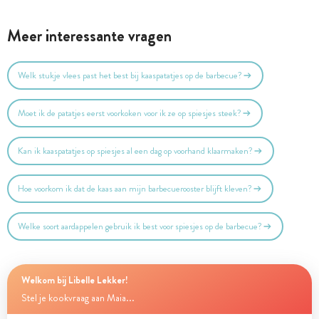
Meer interessante vragen
Welk stukje vlees past het best bij kaaspatatjes op de barbecue?
Moet ik de patatjes eerst voorkoken voor ik ze op spiesjes steek?
Kan ik kaaspatatjes op spiesjes al een dag op voorhand klaarmaken?
Hoe voorkom ik dat de kaas aan mijn barbecuerooster blijft kleven?
Welke soort aardappelen gebruik ik best voor spiesjes op de barbecue?
Welkom bij Libelle Lekker!
Stel je kookvraag aan Maia...