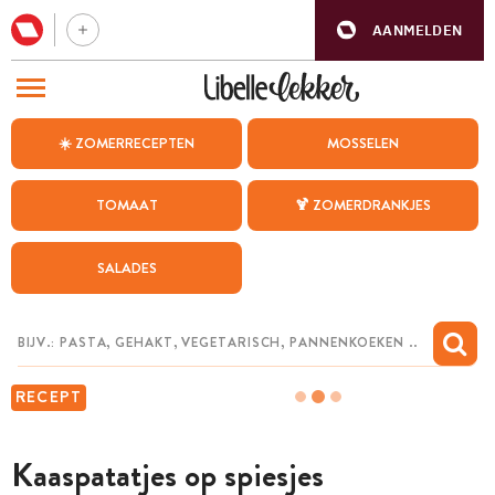
AANMELDEN
BEZOEK ONZE ANDERE WEBSITES
☀️ ZOMERRECEPTEN
MOSSELEN
RECEPTEN
TOMAAT
🍹 ZOMERDRANKJES
WEEKMENU
SALADES
CHAT MET MAIA
INSPIRATIE
MIJN BEWAARDE RECEPTEN
RECEPT
Kaaspatatjes op spiesjes