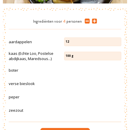
Ingrediënten
voor
4
personen
aardappelen
12
kaas (Echte Loo, Postelse
100
g
abdijkaas, Maredsous...)
boter
verse bieslook
peper
zeezout