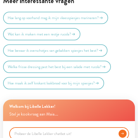
Meer interessante vragen
Hoe lang op voorhand mag ik mijn vleesspiesjes marineren?
Wat kan ik maken met een restje rucola?
Hoe bewaar ik overschotjes van gebakken spiesjes het best?
Welke frisse dressing past het best bij een salade met rucola?
Hoe maak ik zelf krokant lookbrood voor bij mijn spiesjes?
Welkom bij Libelle Lekker!
Stel je kookvraag aan Maia...