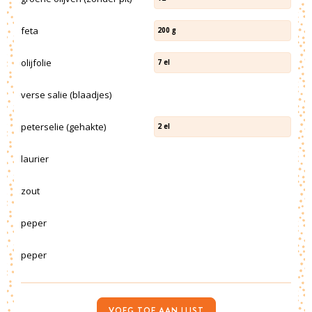
feta
200
g
olijfolie
7
el
verse salie (blaadjes)
peterselie (gehakte)
2
el
laurier
zout
peper
peper
VOEG TOE AAN LIJST