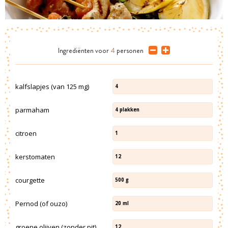
Ingrediënten
voor
4
personen
kalfslapjes (van 125 mg)
4
parmaham
4
plakken
citroen
1
kerstomaten
12
courgette
500
g
Pernod (of ouzo)
20
ml
groene olijven (zonder pit)
12