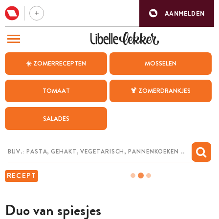
AANMELDEN
BEZOEK ONZE ANDERE WEBSITES
☀️ ZOMERRECEPTEN
MOSSELEN
RECEPTEN
TOMAAT
🍹 ZOMERDRANKJES
WEEKMENU
SALADES
CHAT MET MAIA
INSPIRATIE
MIJN BEWAARDE RECEPTEN
RECEPT
Duo van spiesjes